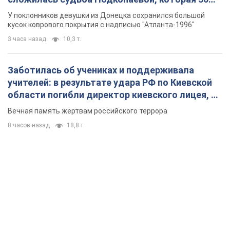
лет назад завоевала "золото" Олимпиады
У поклонников девушки из Донецка сохранился большой
кусок коврового покрытия с надписью "Атланта-1996"
3 часа назад
10,3 т.
Заботилась об учениках и поддерживала
учителей: в результате удара РФ по Киевской
области погибли директор киевского лицея, её
муж и внук
Вечная память жертвам российского террора
8 часов назад
18,8 т.