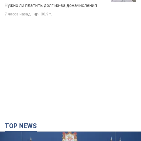
вынес неожиданное решение
Нужно ли платить долг из-за доначисления
7 часов назад
30,9 т.
TOP NEWS