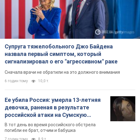
Супруга тяжелобольного Джо Байдена
назвала первый симптом, который
сигнализировал о его "агрессивном" раке
Сначала врачи не обратили на это должного внимания
6 годин тому
10,0 т.
Ее убила Россия: умерла 13-летняя
девочка, раненая в результате
российской атаки на Сумскую
область. Фото
В тот день во время российского обстрела
погибли ее брат, отчим и бабушка
7 годин тому
8,9 т.