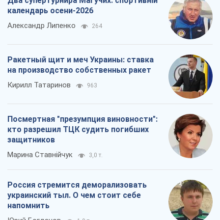
Два супертурнира Магучих: спортивній
календарь осени-2026
Александр Липенко
264
Ракетный щит и меч Украины: ставка
на производство собственных ракет
Кирилл Татаринов
963
Посмертная "презумпция виновности":
кто разрешил ТЦК судить погибших
защитников
Марина Ставнійчук
3,0 т.
Россия стремится деморализовать
украинский тыл. О чем стоит себе
напомнить