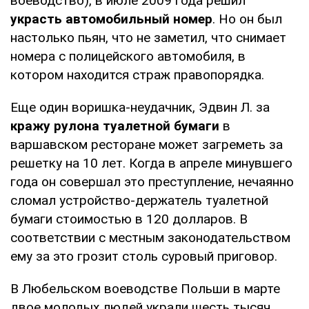
воеводство), в июле 2009 года решил
украсть автомобильный номер
. Но он был
настолько пьян, что не заметил, что снимает
номера с полицейского автомобиля, в
котором находится страж правопорядка.
Еще один воришка-неудачник, Эдвин Л. за
кражу рулона туалетной бумаги
в
варшавском ресторане может загреметь за
решетку на 10 лет. Когда в апреле минувшего
года он совершал это преступление, нечаянно
сломал устройство-держатель туалетной
бумаги стоимостью в 120 долларов. В
соответствии с местным законодательством
ему за это грозит столь суровый приговор.
В Любельском воеводстве Польши в марте
двое молодых людей украли шесть тысяч