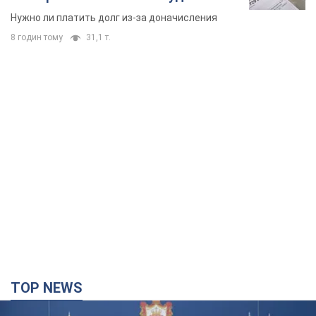
вынес неожиданное решение
Нужно ли платить долг из-за доначисления
8 годин тому
31,1 т.
TOP NEWS