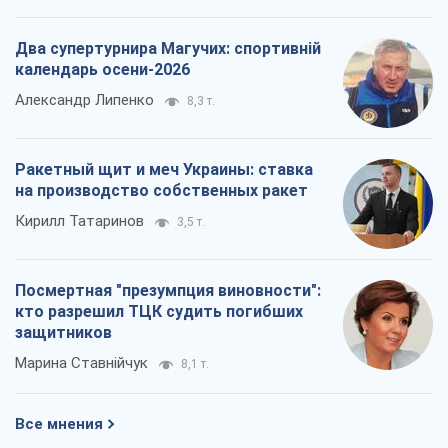
Два супертурнира Магучих: спортивній
календарь осени-2026
Александр Липенко
8,3 т.
Ракетный щит и меч Украины: ставка
на производство собственных ракет
Кирилл Татаринов
3,5 т.
Посмертная "презумпция виновности":
кто разрешил ТЦК судить погибших
защитников
Марина Ставнійчук
8,1 т.
Все мнения