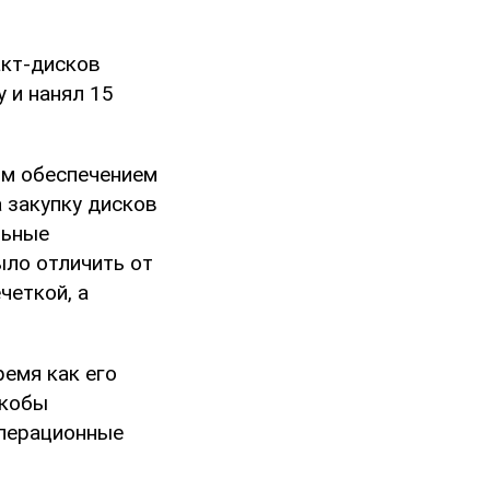
акт-дисков
 и нанял 15
ым обеспечением
 закупку дисков
льные
ло отличить от
четкой, а
ремя как его
якобы
операционные