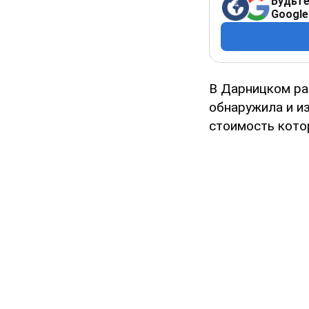
Будьте
Google
В Дарницком ра
обнаружила и и
стоимость котор