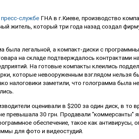
в
пресс-службе
ГНА в г.Киеве, производство комп
ный житель, который три года назад создал фирму
а была легальной, а компакт-диски с программн
 товара на складе подтверждалось контрактами на
едприятий. На готовые компакты клеились подде
рки, которые невооруженным взглядом нельзя бы
ко налоговики заметили, что голограмма была не
лись.
зводители оценивали в $200 за один диск, в то в
не превышала 30 грн. Продавали "коммерсанты" 
рограммное обеспечение, такое как антивирусы, 
аммы для фото и видеостудий.