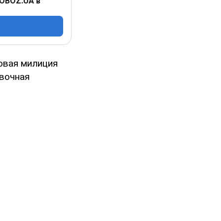
 OBOZ.UA в
овая милиция
овочная