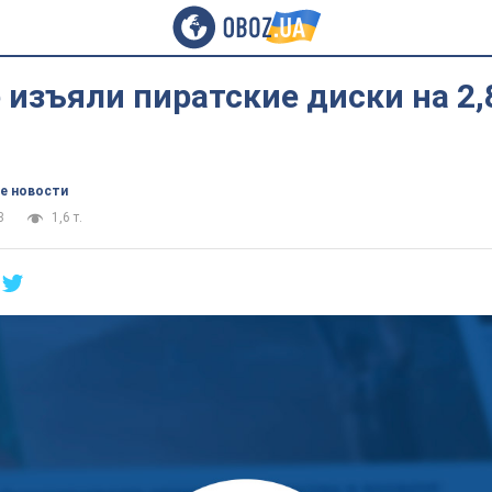
 изъяли пиратские диски на 2,
е новости
3
1,6 т.