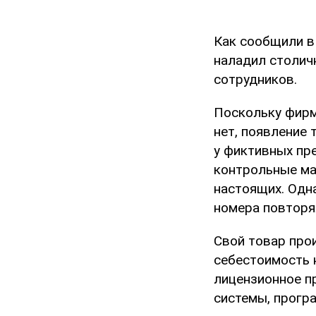
Как сообщили 
наладил столич
сотрудников.
Поскольку фирм
нет, появление
у фиктивных пр
контрольные ма
настоящих. Одна
номера повторя
Свой товар прои
себестоимость 
лицензионное п
системы, прогр