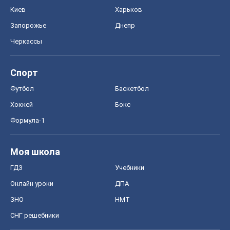
Киев
Харьков
Запорожье
Днепр
Черкассы
Спорт
Футбол
Баскетбол
Хоккей
Бокс
Формула-1
Моя школа
ГДЗ
Учебники
Онлайн уроки
ДПА
ЗНО
НМТ
СНГ решебники