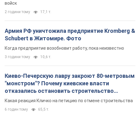
войск
2 години тому
17,1 т.
Армия РФ уничтожила предприятие Kromberg &
Schubert в Житомире. Фото
Когда предприятие возобновит работу, пока неизвестно
3 години тому
10,6 т.
Киево-Печерскую лавру закроют 80-метровым
"монстром"? Почему киевские власти
отказались остановить строительство
небоскреба "московского верующего"
Какая реакция Кличко на петицию по отмене строительства
6 годин тому
65,5 т.