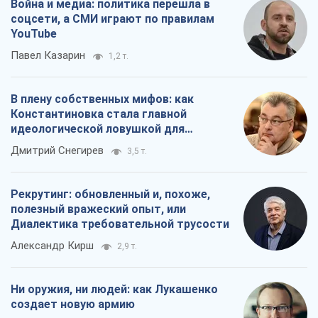
Война и медиа: политика перешла в
соцсети, а СМИ играют по правилам
YouTube
Павел Казарин
1,2 т.
В плену собственных мифов: как
Константиновка стала главной
идеологической ловушкой для
российских оккупантов
Дмитрий Снегирев
3,5 т.
Рекрутинг: обновленный и, похоже,
полезный вражеский опыт, или
Диалектика требовательной трусости
Александр Кирш
2,9 т.
Ни оружия, ни людей: как Лукашенко
создает новую армию