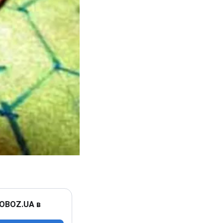
 OBOZ.UA в