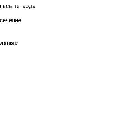
лась петарда.
сечение
ельные