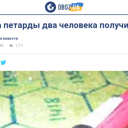
 петарды два человека получ
е новости
44
1,7 т.