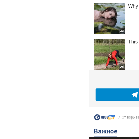
От взрыва
Важное