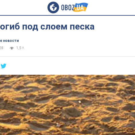
огиб под слоем песка
е новости
28
1,5 т.