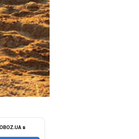
 OBOZ.UA в