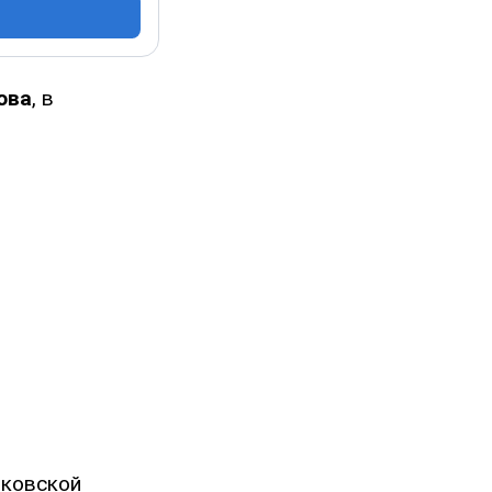
ова
, в
ьковской