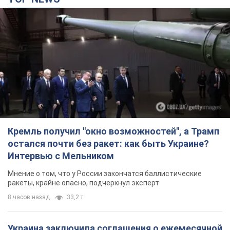
Мнение о том, что у России закончатся баллистические
ракеты, крайне опасно, подчеркнул эксперт
8 часов назад
33,2 т.
Украина заключила соглашения о ежемесячной
поставке ракет для системы Patriot из США:
Зеленский раскрыл подробности
Киев также ведет активные переговоры с европейскими
партнерами
6 часов назад
36,1 т.
Заботилась об учениках и поддерживала
учителей: в результате удара РФ по Киевской
области погибли директор киевского лицея, её
муж и внук
Вечная память жертвам российского террора
7 часов назад
18,2 т.