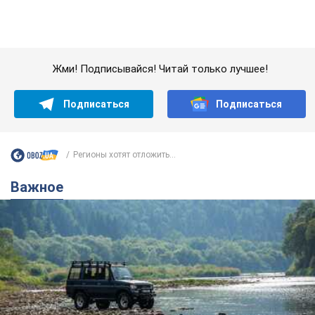
Значительные штрафы и специальные
полигоны: как проблему джипинга решают за
границей
Украине не помешает взять пример со стран Европы
8.08.2026 05:10
2,0 т.
В Прикарпатье после аномальной
жары прошел сильный ливень:
дороги превратились в реки. Видео