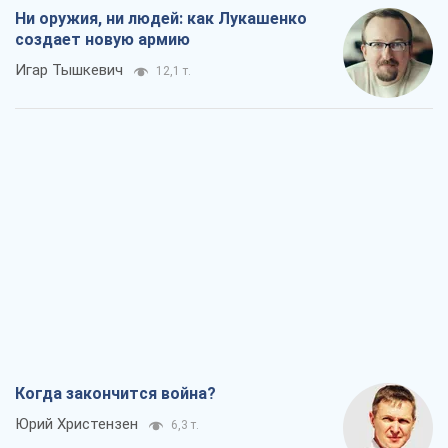
Когда закончится война?
Юрий Христензен
6,3 т.
Украина вступила в состояние
экономического кризиса. Есть ли свет
в конце туннеля?
Вадим Денисенко
5,5 т.
Чей будет Крым, тот и победит (NSJ), а
украинских футбольных чиновников
могут назвать убийцами
Александр Кирш
5,5 т.