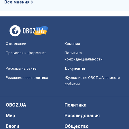
OBOZ.UA
Политика
Мир
Расследования
Блоги
Общество
Регионы Украины
Киев
Харьков
Запорожье
Днепр
Черкассы
Спорт
Футбол
Баскетбол
Хоккей
Бокс
Формула-1