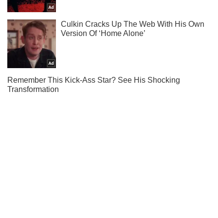
Жми! Подписывайся! Читай только лучшее!
Подписаться
Подписаться
Регионы хотят отложить...
Важное