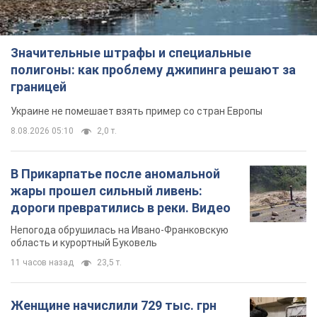
Непогода обрушилась на Ивано-Франковскую
область и курортный Буковель
11 часов назад
23,5 т.
Женщине начислили 729 тыс. грн
долга за газ из-за показаний
неисправного счетчика: судья
вынес неожиданное решение
Нужно ли платить долг из-за доначисления
6 часов назад
30,7 т.