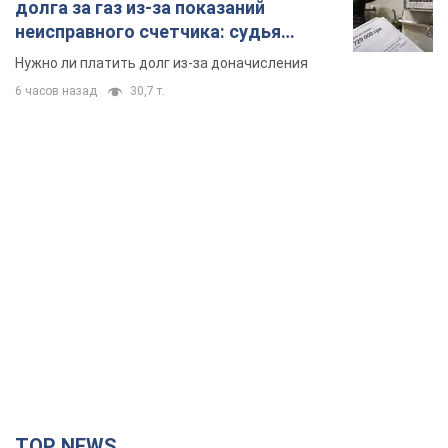
TOP NEWS
Кремль получил "окно возможностей", а Трамп
остался почти без ракет: как быть Украине?
Интервью с Мельником