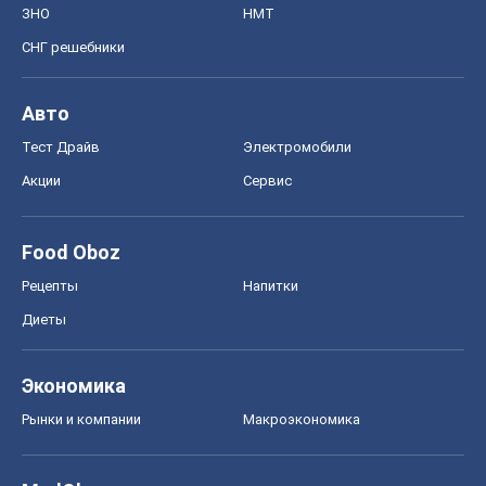
Экономика
Рынки и компании
Mакроэкономика
MedOboz
Новости медицины
MAMACLUB
Шоу
Афиша
Сплетни
Красота
Мода
Женский Журнал