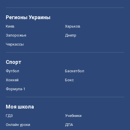
Моя школа
ГДЗ
Учебники
Онлайн уроки
ДПА
ЗНО
НМТ
СНГ решебники
Авто
Тест Драйв
Электромобили
Акции
Сервис
Food Oboz
Рецепты
Напитки
Диеты