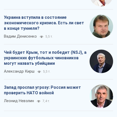
Запад проспал угрозу: Россия может
проверить НАТО войной
Леонид Невзлин
7,4 т.
Все мнения
О компании
Команда
Правовая информация
Политика
конфиденциальности
Реклама на сайте
Документы
Редакционная политика
Журналисты OBOZ.UA на месте
событий