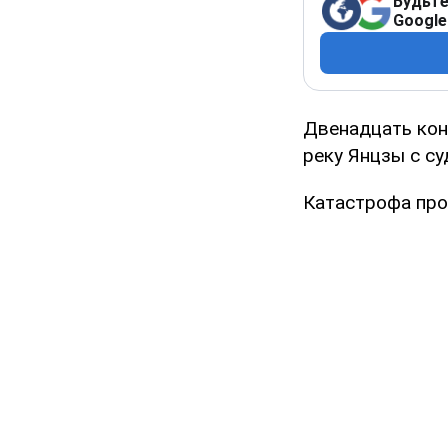
Будьте
Google
Двенадцать кон
реку Янцзы с су
Катастрофа прои