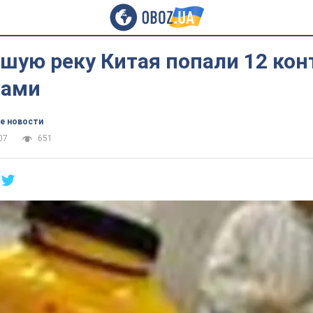
шую реку Китая попали 12 кон
тами
е новости
07
651