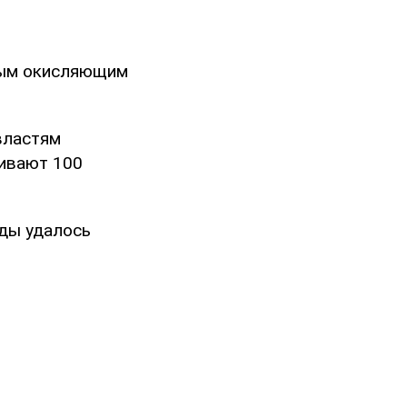
ным окисляющим
властям
живают 100
оды удалось