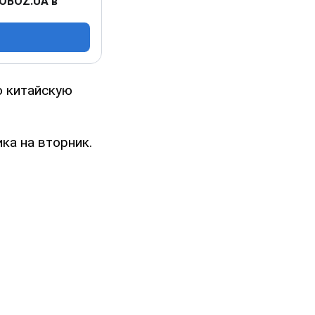
 OBOZ.UA в
ю китайскую
ка на вторник.