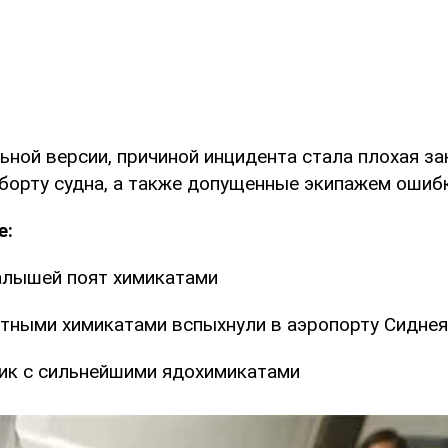
ьной версии, причиной инцидента стала плохая з
 борту судна, а также допущенные экипажем ошибк
е:
алышей поят химикатами
стными химикатами вспыхнули в аэропорту Сиднея
ик с сильнейшими ядохимикатами