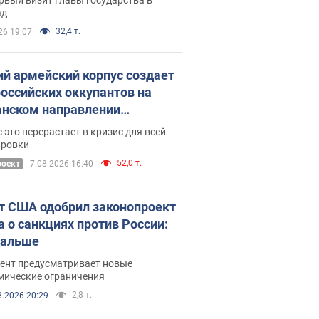
ад
32,4 т.
26 19:07
ий армейский корпус создает
российских оккупантов на
нском направлении
ический дискомфорт: как это
 это перерастает в кризис для всей
ось
ировки
52,0 т.
роект
7.08.2026 16:40
т США одобрил законопроект
а о санкциях против России:
дальше
ент предусматривает новые
мические ограничения
2,8 т.
8.2026 20:29