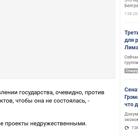
Белгр
7.08.20
Трет
для 
Лима
крит
Сейчас
удал
групп
Спецп
Сена
лении государства, очевидно, против
Грэм
тов, чтобы она не состоялась, -
что 
Докум
эконо
ие проекты недружественными.
7.0