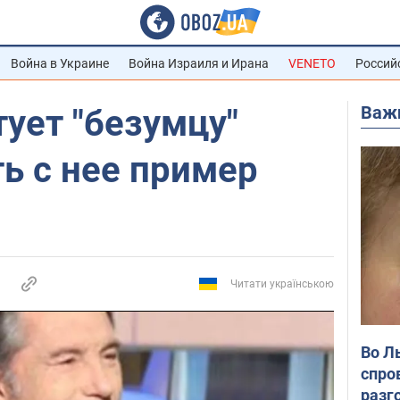
Война в Украине
Война Израиля и Ирана
VENETO
Россий
Важ
ует "безумцу"
ь с нее пример
Читати українською
Во Л
спро
разг