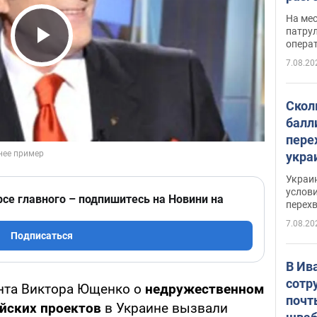
марш
На ме
адми
патрул
опера
Виде
Play Video
7.08.20
Скол
балл
пере
укра
июле
Украи
назв
услови
рсе главного – подпишитесь на Новини на
перех
7.08.20
Подписаться
В Ив
сотр
ента Виктора Ющенко о
недружественном
почт
йских проектов
в Украине вызвали