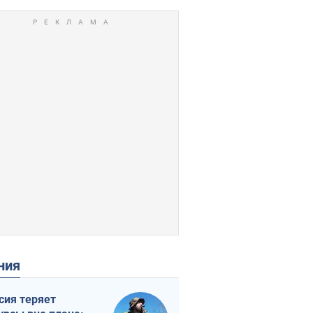
ения
сия теряет