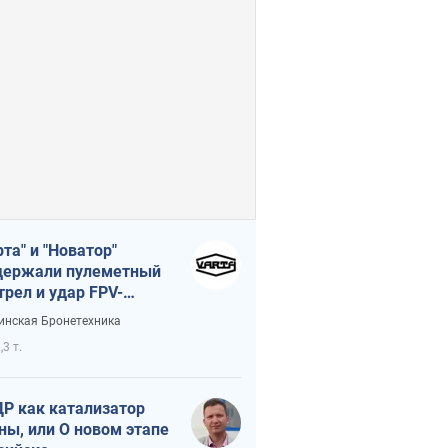
рта" и "Новатор"
ержали пулеметный
трел и удар FPV-
на, сохранив жизнь
инская Бронетехника
церу ВСУ
,3 т.
Р как катализатор
ны, или О новом этапе