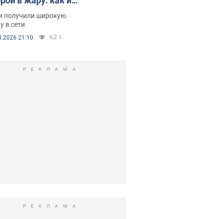
рой в жару: как их
зали. Видео
и получили широкую
у в сети
6,2 т.
8.2026 21:10