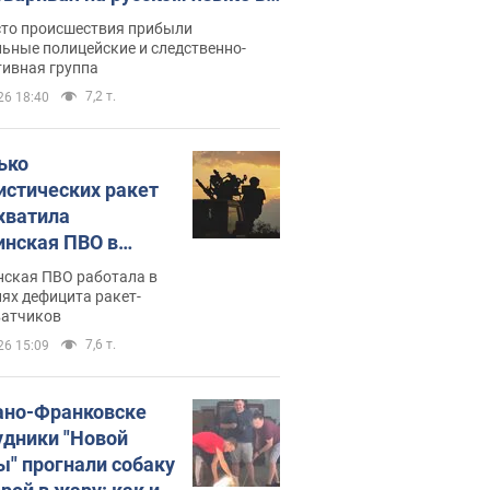
рутке: полиция составила
сто происшествия прибыли
нистративный протокол.
ьные полицейские и следственно-
тивная группа
о
7,2 т.
26 18:40
ько
истических ракет
хватила
инская ПВО в
: в Минобороны
нская ПВО работала в
али цифру
ях дефицита ракет-
ватчиков
7,6 т.
26 15:09
ано-Франковске
удники "Новой
ы" прогнали собаку