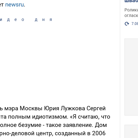
шваб
ет
newsru
.
нака
Ролик
огласк
идео дня
7.0
арь мэра Москвы Юрия Лужкова Сергей
нта полным идиотизмом. «Я считаю, что
олное безумие - такое заявление. Дом
рно-деловой центр, созданный в 2006