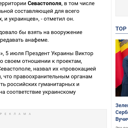
 территории
Севастополя
, в том числе
альной составляющей для всего
, и украинцев», - отметил он.
TO
довало бы взять на вооружение
 предавать анафеме.
», 5 июля Прездент Украины Виктор
 о своем отношении к проектам,
вастополе, назвал их «провокацией
л, что правоохранительным органам
сть российских гуманитарных и
на соответствие украинскому
Зеле
Серб
Вучи
Это пе