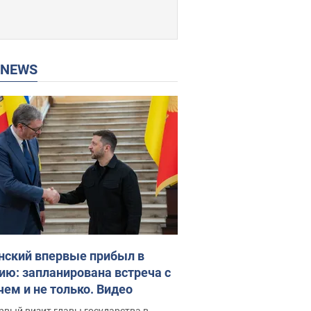
P NEWS
нский впервые прибыл в
ию: запланирована встреча с
чем и не только. Видео
рвый визит главы государства в