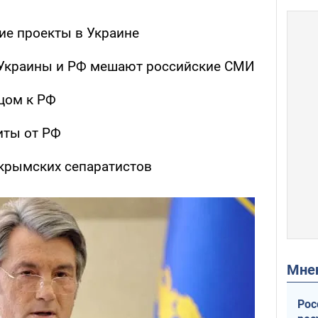
ие проекты в Украине
 Украины и РФ мешают российские СМИ
цом к РФ
иты от РФ
крымских сепаратистов
Мн
Рос