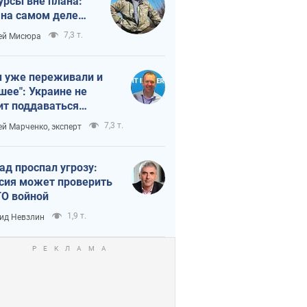
урсы вне плана:
 на самом деле
тует темп войны
7,3 т.
ей Мисюра
 уже переживали и
шее": Украине не
ит поддаваться
аянию из-за
7,3 т.
ей Марченко, эксперт
етного террора
ад проспал угрозу:
сия может проверить
О войной
1,9 т.
ид Невзлин