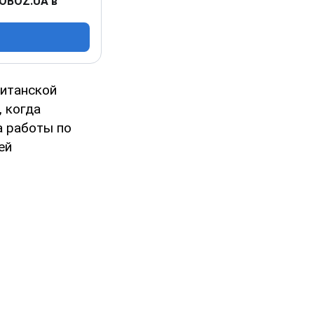
 OBOZ.UA в
ританской
 когда
а работы по
ей