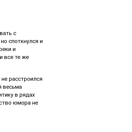
вать с
 но споткнулся и
реки и
и все те же
 не расстроился
я весьма
итику в рядах
вство юмора не