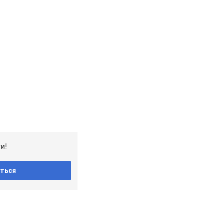
и!
ться