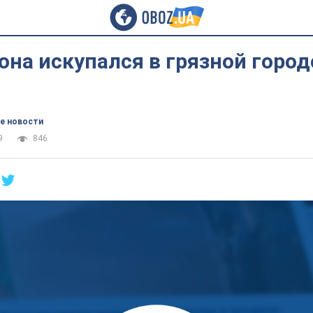
на искупался в грязной город
е новости
9
846