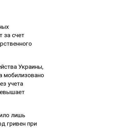
ных
т за счет
арственного
ейства Украины,
та мобилизовано
ез учета
ревышает
пило лишь
рд гривен при