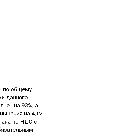
ан по общему
ки данного
нен на 93%, а
ньшения на 4,12
плана по НДС с
обязательным