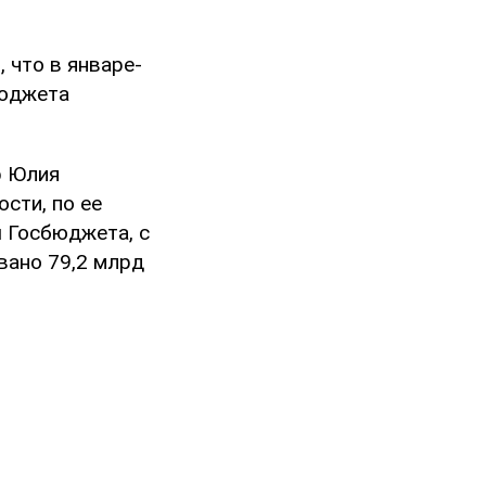
 что в январе-
бюджета
р Юлия
сти, по ее
ы Госбюджета, с
вано 79,2 млрд