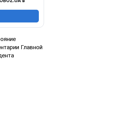
 OBOZ.UA в
тояние
ентарии Главной
дента