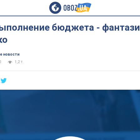
выполнение бюджета - фантаз
ко
е новости
0
1,2 т.