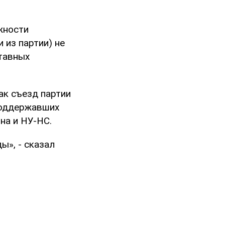
жности
 из партии) не
ставных
ак съезд партии
поддержавших
на и НУ-НС.
ы», - сказал