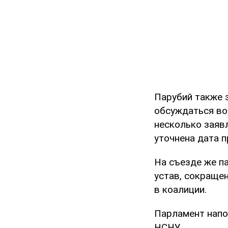
Парубий также з
обсуждаться воп
несколько заяв
уточнена дата 
На съезде же п
устав, сокраще
в коалиции.
Парламент напо
НСНУ.