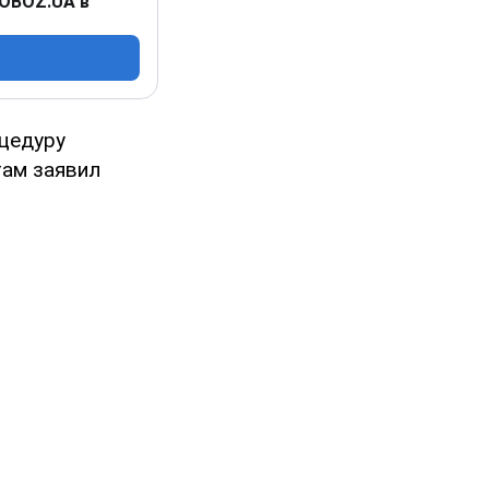
 OBOZ.UA в
цедуру
там заявил