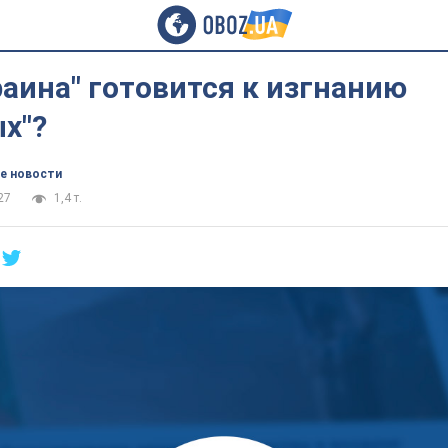
аина" готовится к изгнанию
х"?
е новости
27
1,4 т.