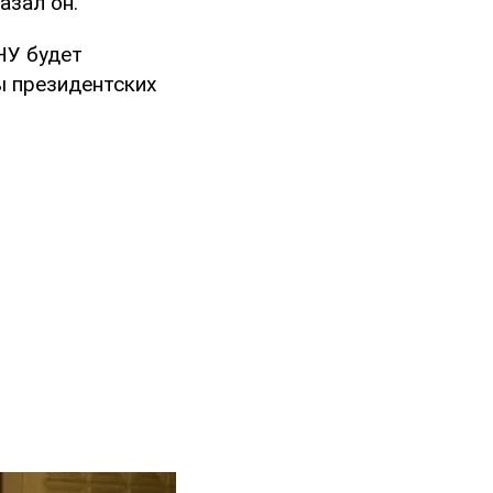
азал он.
НУ будет
ы президентских