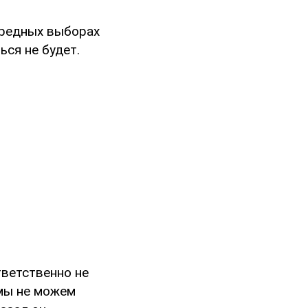
ередных выборах
ься не будет.
тветственно не
 мы не можем