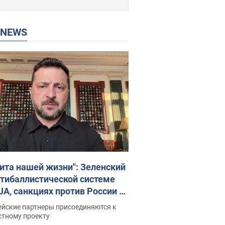
P NEWS
ита нашей жизни": Зеленский
нтибаллистической системе
JA, санкциях против России и
ержке аграриев. Видео
ейские партнеры присоединяются к
стному проекту