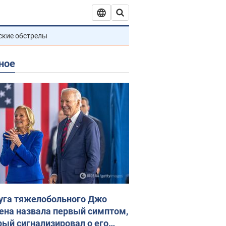
ские обстрелы
ное
уга тяжелобольного Джо
ена назвала первый симптом,
рый сигнализировал о его