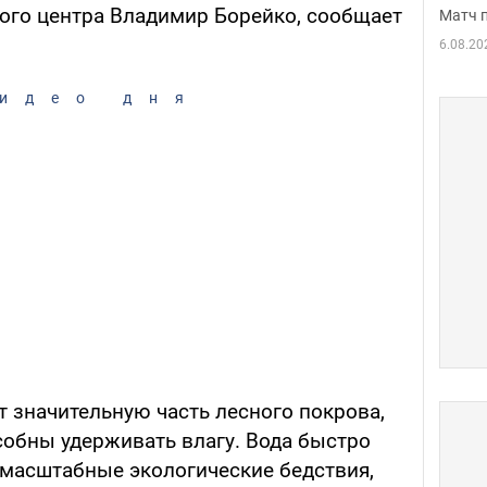
ного центра Владимир Борейко, сообщает
Матч 
6.08.20
идео дня
т значительную часть лесного покрова,
собны удерживать влагу. Вода быстро
 масштабные экологические бедствия,