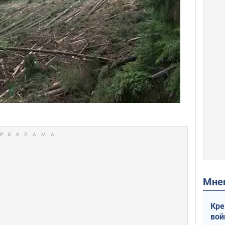
Мн
Кре
вой