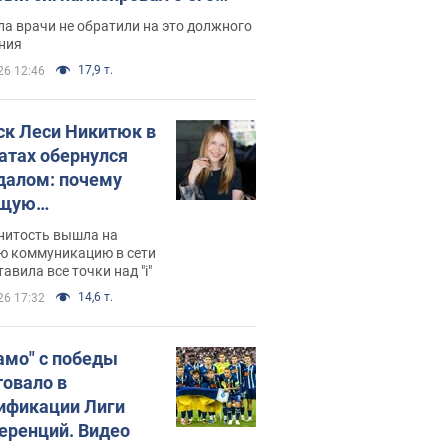
ессивном" раке
а врачи не обратили на это должного
ния
17,9 т.
26 12:46
ск Леси Никитюк в
атах обернулся
далом: почему
ущую
раведливо
нитость вышла на
йтили
ю коммуникацию в сети
тавила все точки над "i"
14,6 т.
26 17:32
амо" с победы
товало в
ификации Лиги
еренций. Видео