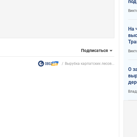
под
кри
Викт
лог
На 
выс
Тра
Подписаться
Викт
Вырубка карпатских лесов...
О з
выр
дер
что
Влад
Тер