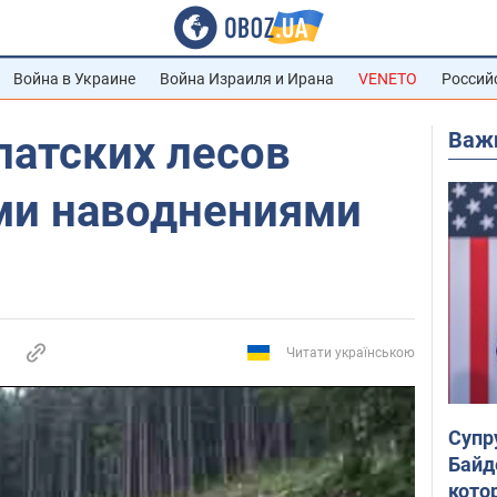
Война в Украине
Война Израиля и Ирана
VENETO
Россий
Важ
патских лесов
ми наводнениями
Читати українською
Супр
Байд
кото