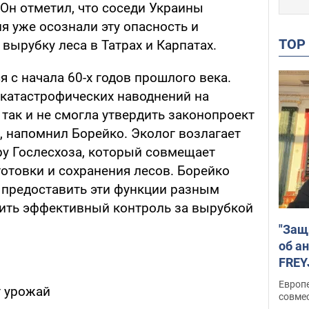
Он отметил, что соседи Украины
я уже осознали эту опасность и
TO
ырубку леса в Татрах и Карпатах.
я с начала 60-х годов прошлого века.
 катастрофических наводнений на
 так и не смогла утвердить законопроект
, напомнил Борейко. Эколог возлагает
ру Гослесхоза, который совмещает
товки и сохранения лесов. Борейко
 предоставить эти функции разным
ить эффективный контроль за вырубкой
"Защ
об а
FREY
подд
Европ
т урожай
совме