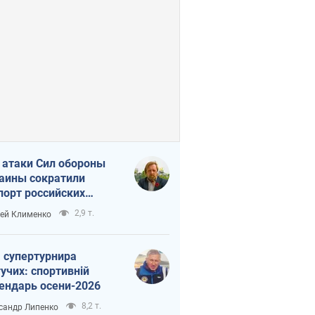
 атаки Сил обороны
аины сократили
порт российских
тепродуктов
2,9 т.
ей Клименко
 супертурнира
учих: спортивній
ендарь осени-2026
8,2 т.
сандр Липенко