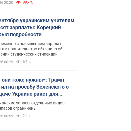
88,7 т.
26 20:20
сентября украинским учителям
сят зарплаты: Корецкий
рыл подробности
ременно с повышением зарплат
огам правительство объявило об
ении студенческих стипендий
6,7 т.
26 00:29
 они тоже нужны»: Трамп
тил на просьбу Зеленского о
даче Украине ракет для
ot
канские запасы отдельных видов
ипасов ограничены
2,4 т.
26 00:59