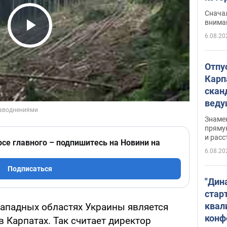
"агр
Сначал
внима
6.08.20
Play Video
Отпу
Карп
скан
вед
несп
Знаме
захе
пряму
и расс
рсе главного – подпишитесь на Новини на
6.08.20
Подписаться
"Дин
стар
квал
ападных областях Украины является
конф
 Карпатах. Так считает директор