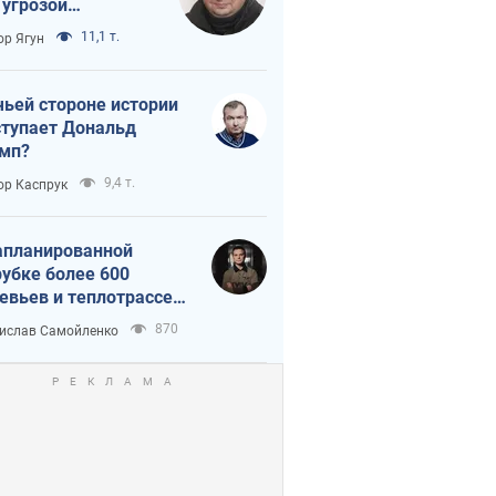
 угрозой
тическая
11,1 т.
ор Ягун
истика
чьей стороне истории
тупает Дональд
мп?
9,4 т.
ор Каспрук
апланированной
убке более 600
евьев и теплотрассе:
 происходит на
870
ислав Самойленко
емках в Киеве