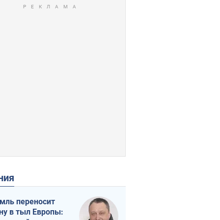
ения
мль переносит
ну в тыл Европы: