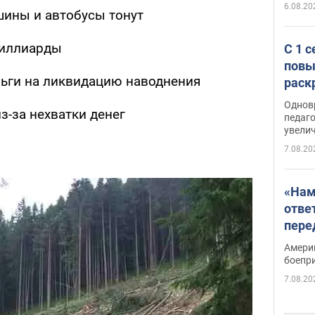
6.08.20
шины и автобусы тонут
миллиарды
С 1 
повы
ьги на ликвидацию наводнения
раск
Однов
з-за нехватки денег
педаг
увелич
7.08.20
«Нам
отве
пере
Patri
Амери
боепр
7.08.20