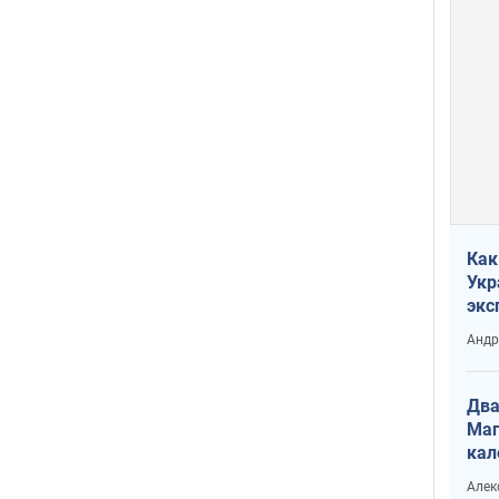
Как
Укр
экс
неф
Андр
Два
Маг
кал
Алек