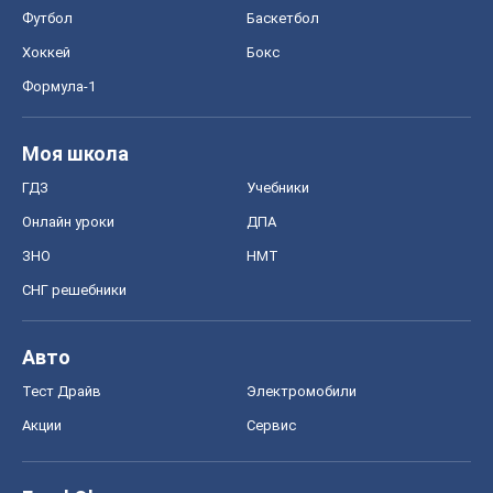
Онлайн уроки
ДПА
ЗНО
НМТ
СНГ решебники
Авто
Тест Драйв
Электромобили
Акции
Сервис
Food Oboz
Рецепты
Напитки
Диеты
Экономика
Рынки и компании
Mакроэкономика