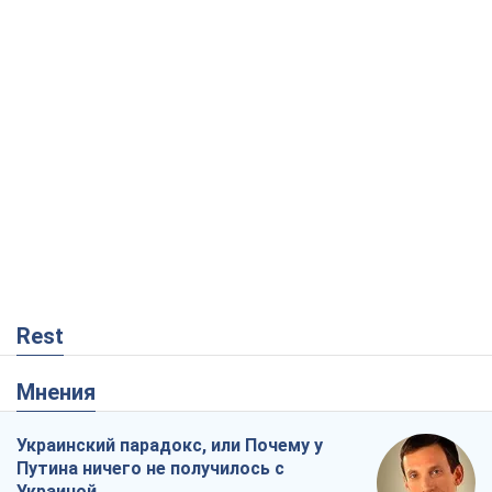
Rest
Мнения
Украинский парадокс, или Почему у
Путина ничего не получилось с
Украиной
Виталий Портников
108
Москва выдвигает претензии Пекину:
дружба превращается в зависимость
России от Китая
Виктор Каспрук
2,7 т.