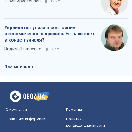
Все мнения
О компании
Команда
Правовая информация
Политика
конфиденциальности
Реклама на сайте
Документы
Редакционная политика
Журналисты OBOZ.UA на месте
событий
OBOZ.UA
Политика
Мир
Расследования