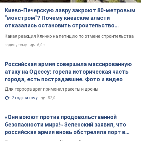
Российская армия совершила массированную
атаку на Одессу: горела историческая часть
города, есть пострадавшие. Фото и видео
Для террора враг применил ракеты и дроны
2 години тому
52,0 т.
«Они воюют против продовольственной
безопасности мира!» Зеленский заявил, что
российская армия вновь обстреляла порт в
Одессе
Только за неделю против Украины было применено десятки
ракет, большинство из которых – баллистические
годину тому
531