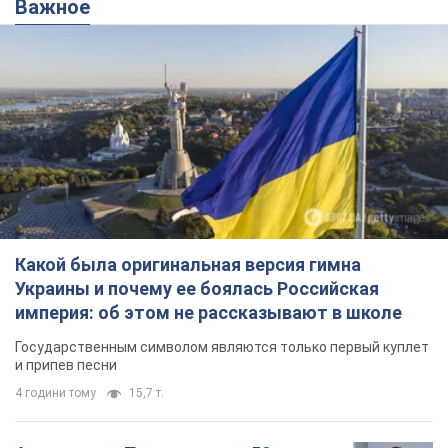
Какой была оригинальная версия гимна
Украины и почему ее боялась Российская
империя: об этом не рассказывают в школе
Государственным символом являются только первый куплет
и припев песни
4 години тому
15,7 т.
Александру Пономареву – 53: что
известно о трех детях секс-
символа 90-х и как они выглядят
Несмотря на развитие карьеры, артист не
забывал о личном счастье
9 годин тому
8,4 т.
В ПриватБанке рассказали,