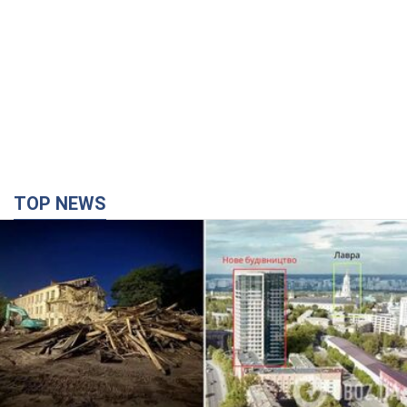
TOP NEWS
Киево-Печерскую лавру закроют 80-метровым
"монстром"? Почему киевские власти
отказались остановить строительство
небоскреба "московского верующего"
Какая реакция Кличко на петицию по отмене строительства
годину тому
6,0 т.