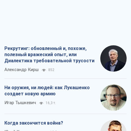
Диалектика требовательной трусости
Александр Кирш
852
Ни оружия, ни людей: как Лукашенко
создает новую армию
Игар Тышкевич
16,3 т.
Когда закончится война?
Юрий Христензен
12,2 т.
Украина вступила в состояние
экономического кризиса. Есть ли свет
в конце туннеля?
Вадим Денисенко
9,7 т.