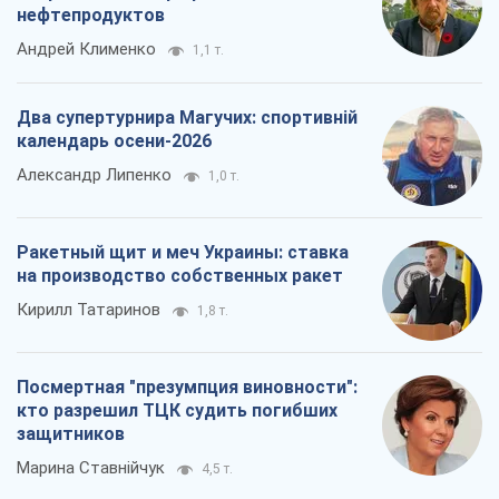
нефтепродуктов
Андрей Клименко
1,1 т.
Два супертурнира Магучих: спортивній
календарь осени-2026
Александр Липенко
1,0 т.
Ракетный щит и меч Украины: ставка
на производство собственных ракет
Кирилл Татаринов
1,8 т.
Посмертная "презумпция виновности":
кто разрешил ТЦК судить погибших
защитников
Марина Ставнійчук
4,5 т.