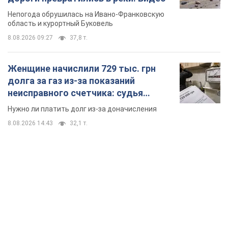
Непогода обрушилась на Ивано-Франковскую
область и курортный Буковель
8.08.2026 09:27
37,8 т.
Женщине начислили 729 тыс. грн
долга за газ из-за показаний
неисправного счетчика: судья
вынес неожиданное решение
Нужно ли платить долг из-за доначисления
8.08.2026 14:43
32,1 т.