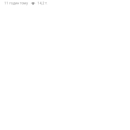
11 годин тому
14,2 т.