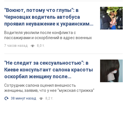
"Воюют, потому что глупы": в
Черновцах водитель автобуса
проявил неуважение к украинским
военным и поплатился за это.
Водителя уволили после конфликта с
Видео
пассажирами и оскорблений в адрес военных
7 часов назад
8,0 т.
"Не следит за сексуальностью": в
Киеве консультант салона красоты
оскорбил женщину после
химиотерапии, разгорелся скандал.
Сотрудник салона оценил внешность
Фото
женщины, заявив, что у нее "мужская стрижка"
38 минут назад
8,2 т.