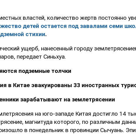
естных властей, количество жертв постоянно ув
жество детей остается под завалами семи шко
одземной стихии
.
ческий ущерб, нанесенный городу землетрясением
аров, передает Синьхуа.
ряются подземные толчки
ия в Китае эвакуированы 33 иностранных тури
енники зарабатывают на землетрясении
млетрясения на юго-западе Китая достигло 14 ты
трясение, магнитуда которого, по различным данн
произошло в понедельник в провинции Сычуань. Эп