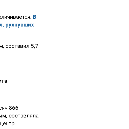
еличивается.
В
л, рухнувших
, составил 5,7
ста
сяч 866
ым, составляла
ицентр