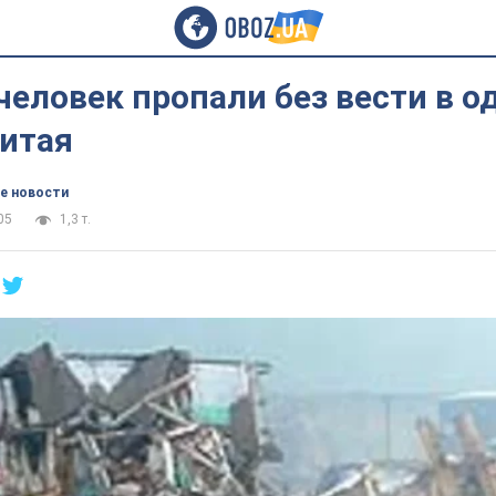
человек пропали без вести в о
Китая
е новости
05
1,3 т.