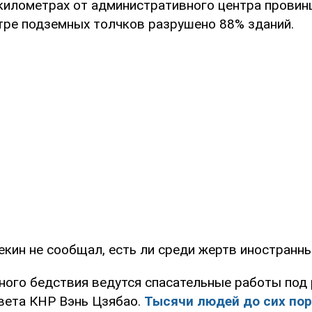
 километрах от административного центра провинц
нтре подземных толчков разрушено 88% зданий.
кин не сообщал, есть ли среди жертв иностранны
йного бедствия ведутся спасательные работы под
вета КНР Вэнь Цзябао.
Тысячи людей до сих пор