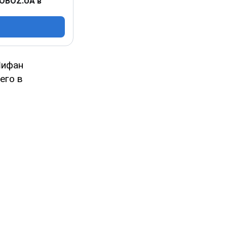
 OBOZ.UA в
Шифан
его в