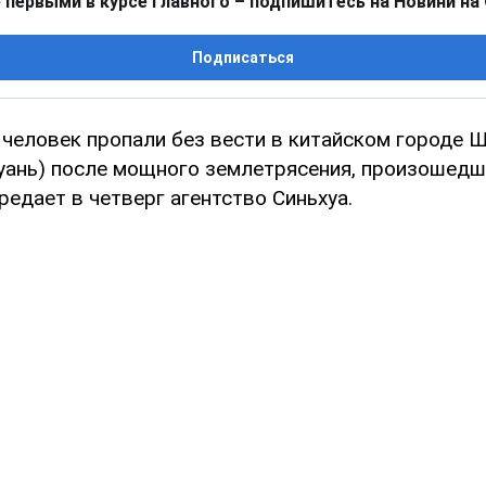
 первыми в курсе главного – подпишитесь на Новини на
Подписаться
 человек пропали без вести в китайском городе 
уань) после мощного землетрясения, произошедш
редает в четверг агентство Синьхуа.