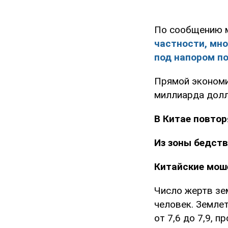
По сообщению м
частности, мно
под напором п
Прямой экономи
миллиарда долл
В Китае повто
Из зоны бедств
Китайские мош
Число жертв зе
человек. Земле
от 7,6 до 7,9, 