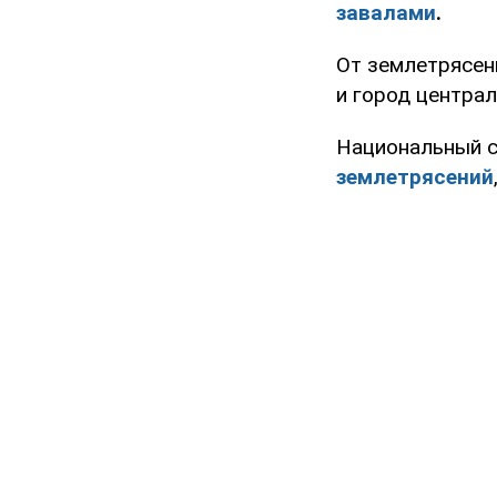
завалами
.
От землетрясени
и город централ
Национальный с
землетрясений