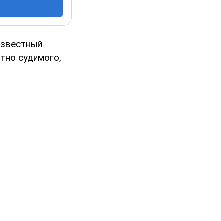
известный
тно судимого,