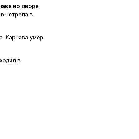
рчаве во дворе
 выстрела в
а. Карчава умер
ходил в