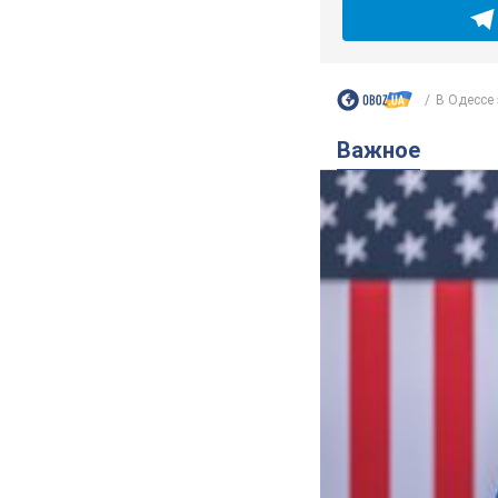
В Одессе 
Важное