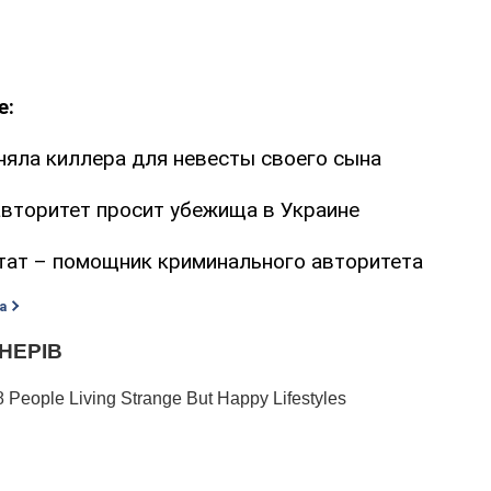
е:
няла киллера для невесты своего сына
вторитет просит убежища в Украине
тат – помощник криминального авторитета
а