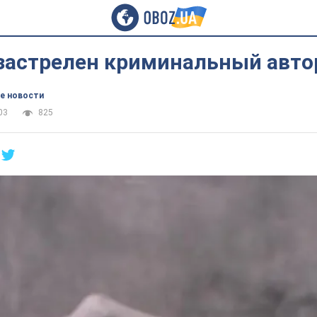
 застрелен криминальный авто
е новости
03
825