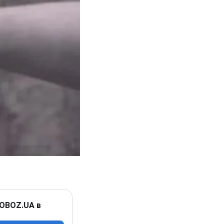
 OBOZ.UA в