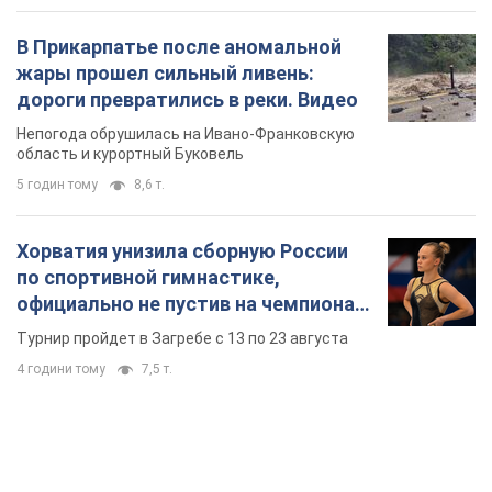
В Прикарпатье после аномальной
жары прошел сильный ливень:
дороги превратились в реки. Видео
Непогода обрушилась на Ивано-Франковскую
область и курортный Буковель
5 годин тому
8,6 т.
Хорватия унизила сборную России
по спортивной гимнастике,
официально не пустив на чемпионат
Европы основных спортсменов
Турнир пройдет в Загребе с 13 по 23 августа
4 години тому
7,5 т.