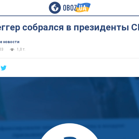
ггер собрался в президенты 
е новости
03
1,0 т.