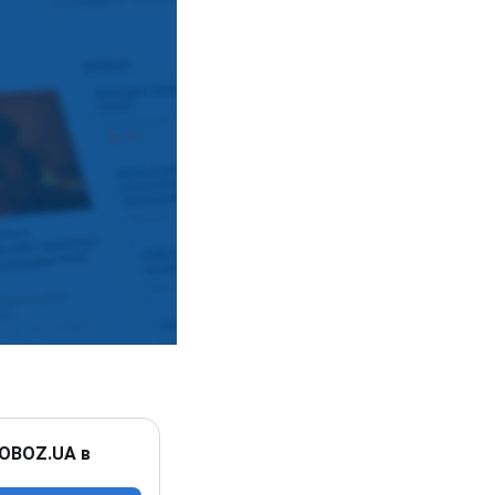
 OBOZ.UA в