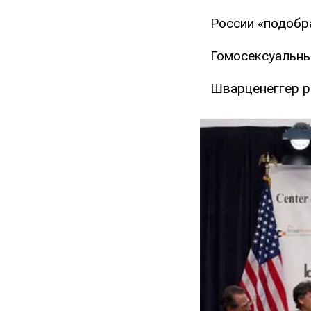
России «подобр
Гомосексуальны
Шварценеггер 