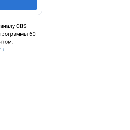
каналу CBS
 программы 60
нтом,
ru
.