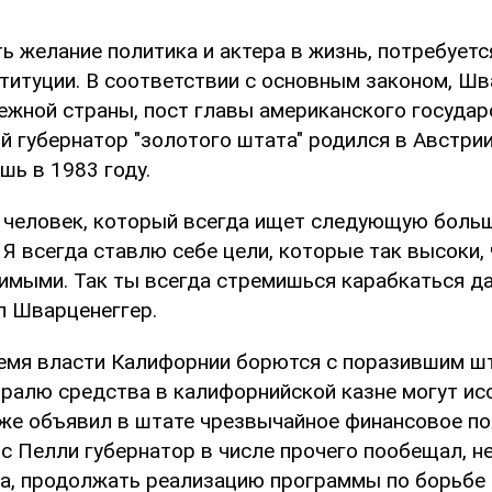
ь желание политика и актера в жизнь, потребуетс
титуции. В соответствии с основным законом, Шв
ежной страны, пост главы американского государ
й губернатор "золотого штата" родился в Австри
шь в 1983 году.
й человек, который всегда ищет следующую больш
Я всегда ставлю себе цели, которые так высоки, 
имыми. Так ты всегда стремишься карабкаться д
ил Шварценеггер.
емя власти Калифорнии борются с поразившим 
ралю средства в калифорнийской казне могут исс
же объявил в штате чрезвычайное финансовое по
 с Пелли губернатор в числе прочего пообещал, н
а, продолжать реализацию программы по борьбе 