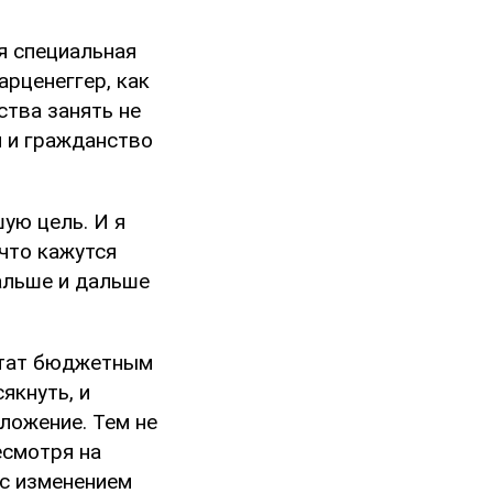
я специальная
арценеггер, как
ства занять не
и и гражданство
ую цель. И я
что кажутся
альше и дальше
штат бюджетным
якнуть, и
ложение. Тем не
есмотря на
с изменением