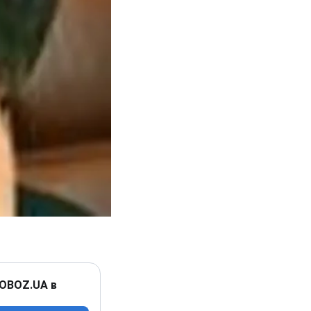
 OBOZ.UA в