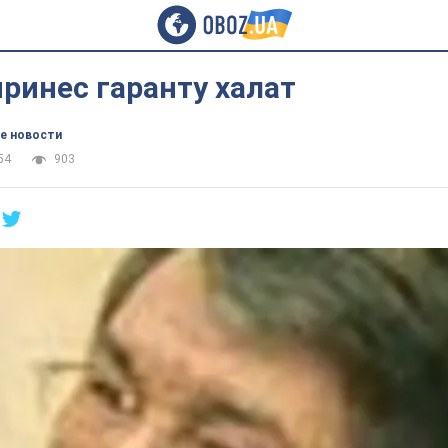
ринес гаранту халат
е новости
54
903