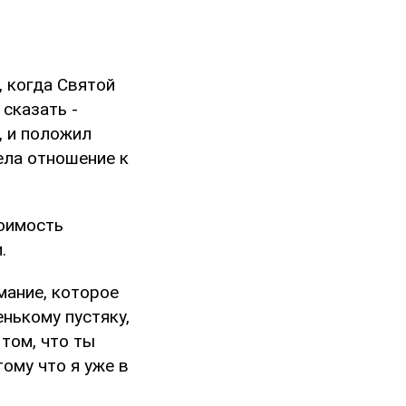
, когда Святой
 сказать -
, и положил
ела отношение к
тоимость
.
мание, которое
нькому пустяку,
 том, что ты
тому что я уже в