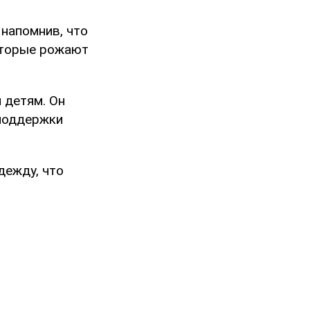
 напомнив, что
оторые рожают
 детям. Он
 поддержки
дежду, что