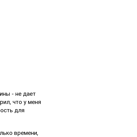
ины - не дает
ил, что у меня
ность для
олько времени,