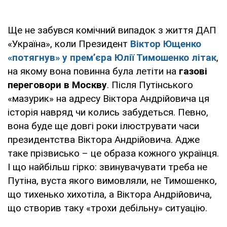
Ще не забувся комічний випадок з життя ДАП
«Україна», коли Президент
Віктор Ющенко
«потягнув» у прем’єра Юлії Тимошенко літак
,
на якому вона повинна була летіти на
газові
переговори в Москву
. Після Путінського
«мазурик» на адресу Віктора Андрійовича ця
історія навряд чи колись забудеться. Певно,
вона буде ще довгі роки ілюструвати часи
президентства Віктора Андрійовича. Адже
таке прізвисько – це образа кожного українця.
І що найбільш гірко: звинувачувати треба не
Путіна, вуста якого вимовляли, не Тимошенко,
що тихенько хихотіла, а Віктора Андрійовича,
що створив таку «трохи дебільну» ситуацію.