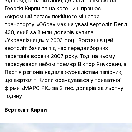
відповідає на питання, де яхта та «майбах»
Георгія Кирпи та на кого нині працює
«скромний пегас» покійного міністра
транспорту. «Обоз» має на увазі вертоліт Белл
430, який за 8 млн доларів купила
«Укрзалізниця» у 2003 році. Востаннє цей
вертоліт бачили під час передвиборчих
перегонів восени 2007 року. Тоді на ньому
пересувався небом прем’єр Віктор Янукович, а
Партія регіонів надала журналістам папірчик,
що вертоліт Кирпи орендувався у приватної
фірми «МАРС РК» за 2 тис. доларів за льотну
годину.
Вертоліт Кирпи