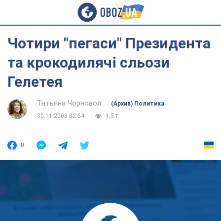
Чотири "пегаси" Президента
та крокодилячі сльози
Гелетея
Татьяна Чорновол
(Архив) Политика
30.11.2008 02:54
1,5 т.
0