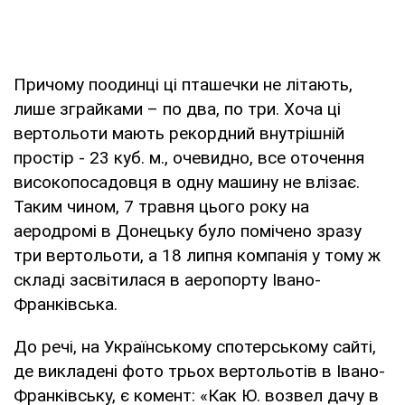
Причому поодинці ці пташечки не літають,
лише зграйками – по два, по три. Хоча ці
вертольоти мають рекордний внутрішній
простір - 23 куб. м., очевидно, все оточення
високопосадовця в одну машину не влізає.
Таким чином, 7 травня цього року на
аеродромі в Донецьку було помічено зразу
три вертольоти, а 18 липня компанія у тому ж
складі засвітилася в аеропорту Івано-
Франківська.
До речі, на Українському спотерському сайті,
де викладені фото трьох вертольотів в Івано-
Франківську, є комент: «Как Ю. возвел дачу в