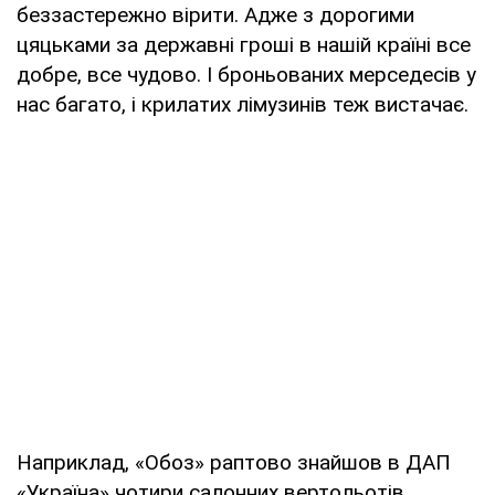
беззастережно вірити. Адже з дорогими
цяцьками за державні гроші в нашій країні все
добре, все чудово. І броньованих мерседесів у
нас багато, і крилатих лімузинів теж вистачає.
Наприклад, «Обоз» раптово знайшов в ДАП
«Україна» чотири салонних вертольотів