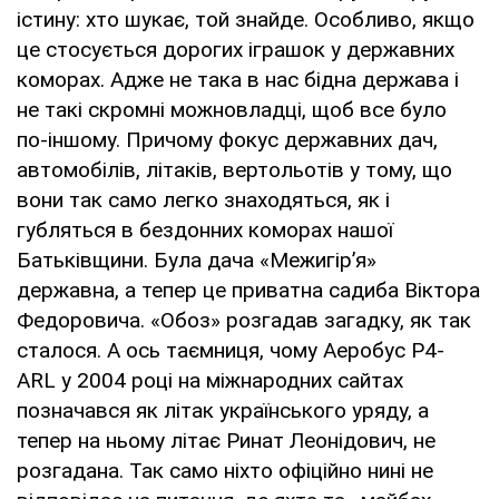
істину: хто шукає, той знайде. Особливо, якщо
це стосується дорогих іграшок у державних
коморах. Адже не така в нас бідна держава і
не такі скромні можновладці, щоб все було
по-іншому. Причому фокус державних дач,
автомобілів, літаків, вертольотів у тому, що
вони так само легко знаходяться, як і
губляться в бездонних коморах нашої
Батьківщини. Була дача «Межигір’я»
державна, а тепер це приватна садиба Віктора
Федоровича. «Обоз» розгадав загадку, як так
сталося. А ось таємниця, чому Аеробус Р4-
АRL у 2004 році на міжнародних сайтах
позначався як літак українського уряду, а
тепер на ньому літає Ринат Леонідович, не
розгадана. Так само ніхто офіційно нині не