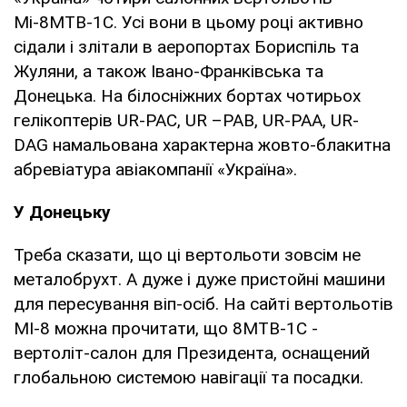
Мі-8МТВ-1С. Усі вони в цьому році активно
сідали і злітали в аеропортах Бориспіль та
Жуляни, а також Івано-Франківська та
Донецька. На білосніжних бортах чотирьох
гелікоптерів UR-PAC, UR –PAB, UR-PAA, UR-
DAG намальована характерна жовто-блакитна
абревіатура авіакомпанії «Україна».
У Донецьку
Треба сказати, що ці вертольоти зовсім не
металобрухт. А дуже і дуже пристойні машини
для пересування віп-осіб. На сайті вертольотів
МІ-8 можна прочитати, що 8МТВ-1С -
вертоліт-салон для Президента, оснащений
глобальною системою навігації та посадки.