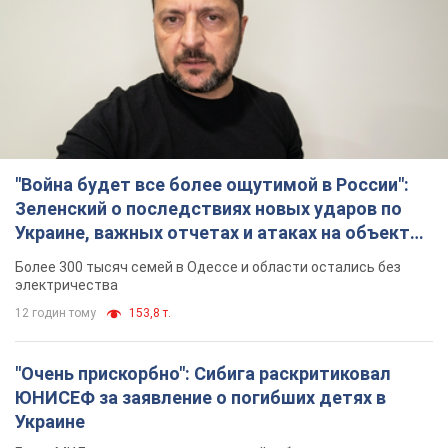
электричества
12 годин тому
153,8 т.
"Очень прискорбно": Сибига раскритиковал
ЮНИСЕФ за заявление о погибших детях в
Украине
Глава МИД подчеркнул, что причиной гибели украинских
детей является война, развязанная РФ
10 годин тому
10,3 т.
"Значительные разрушения": Россия нанесла
массированный удар по добывающим
активам и буровой площадке "Укрнафты"
Против добывающей инфраструктуры противник применил
десятки БПЛА
11 годин тому
8,8 т.