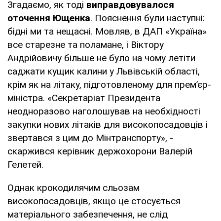
Згадаємо, як тоді
виправдовувалося
оточення Ющенка
. Пояснення були наступні:
бідні ми та нещасні. Мовляв, в ДАП «Україна»
все старезне та поламане, і Віктору
Андрійовичу більше не було на чому летіти
саджати кущик калини у Львівській області,
крім як на літаку, підготовленому для прем’єр-
міністра. «Секретаріат Президента
неодноразово наголошував на необхідності
закупки нових літаків для високопосадовців і
звертався з цим до Мінтранспорту», -
скаржився керівник держохорони Валерій
Гелетей.
Однак крокодилячим сльозам
високопосадовців, якщо це стосується
матеріального забезпечення, не слід