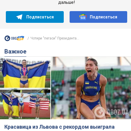
Красавица из Львова с рекордом выиграла
историческую медаль для Украины на
чемпионате мира по легкой атлетике U20.
Видео
Наша соотечественница блестяще выступила в Орегоне
9.08.2026 09:32
71,6 т.
Бритни Спирс призналась в уколах
красоты и показала последствия
неудачной косметологии: ходила
так почти месяц
Заметный эффект от процедуры сохранялся
около четырех недель