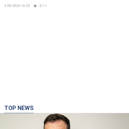
TOP NEWS
"Война будет все более ощутимой в России":
Зеленский о последствиях новых ударов по
Украине, важных отчетах и атаках на объекты
противника. Видео
Более 300 тысяч семей в Одессе и области остались без