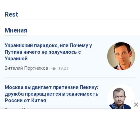
дружба превращается в зависимость
России от Китая
Виктор Каспрук
15,2 т.
Кремль начал подготовку к своему
"последнему рывку"
Костянтин Машовець
5,6 т.