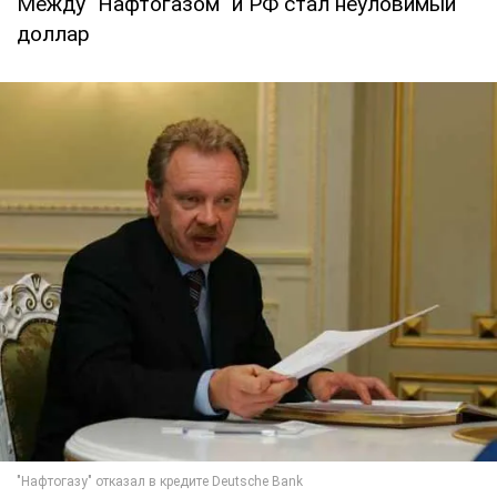
Между "Нафтогазом" и РФ стал неуловимый
доллар