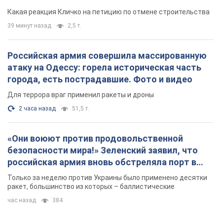
небоскреба "московского верующего"
Какая реакция Кличко на петицию по отмене строительства
39 минут назад
2,5 т.
Российская армия совершила массированную
атаку на Одессу: горела историческая часть
города, есть пострадавшие. Фото и видео
Для террора враг применил ракеты и дроны
2 часа назад
51,5 т.
«Они воюют против продовольственной
безопасности мира!» Зеленский заявил, что
российская армия вновь обстреляла порт в
Одессе
Только за неделю против Украины было применено десятки
ракет, большинство из которых – баллистические
час назад
384