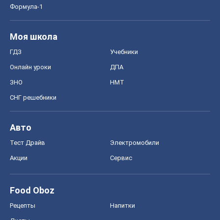
СНГ решебники
Авто
Тест Драйв
Электромобили
Акции
Сервис
Food Oboz
Рецепты
Напитки
Диеты
Экономика
Рынки и компании
Mакроэкономика
MedOboz
Новости медицины
MAMACLUB