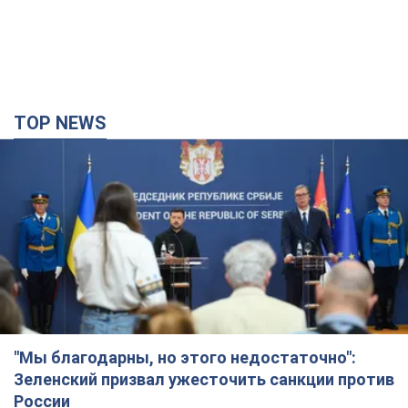
"Мы благодарны, но этого недостаточно":
Зеленский призвал ужесточить санкции против
России
Президент поблагодарил европейских партнеров за
финансовую поддержку
5 часов назад
65,9 т.
Украина приобрела у Турции 70 баллистических
ракет и многое другое вооружение: в Госдепе
США обнародовали список