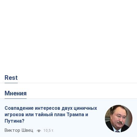
Rest
Мнения
Совпадение интересов двух циничных
игроков или тайный план Трампа и
Путина?
Виктор Швец
10,5 т.
Минск готовится к функционированию
в условиях масштабного военного
кризиса
Александр Левченко
15,7 т.
Ни оружия, ни людей: как Лукашенко
создает новую армию