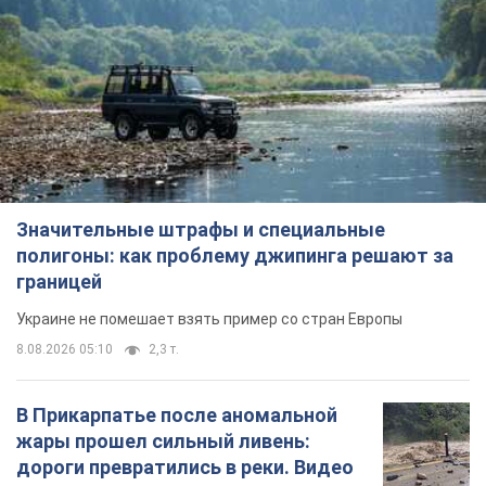
Значительные штрафы и специальные
полигоны: как проблему джипинга решают за
границей
Украине не помешает взять пример со стран Европы
8.08.2026 05:10
2,3 т.
В Прикарпатье после аномальной
жары прошел сильный ливень:
дороги превратились в реки. Видео
Непогода обрушилась на Ивано-Франковскую
область и курортный Буковель
8.08.2026 09:27
31,7 т.
Женщине начислили 729 тыс. грн
долга за газ из-за показаний
неисправного счетчика: судья
вынес неожиданное решение