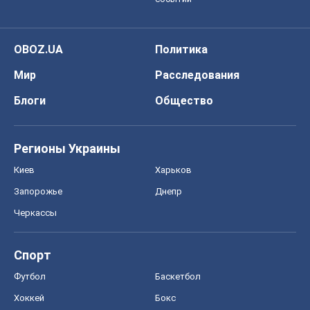
Регионы Украины
Киев
Харьков
Запорожье
Днепр
Черкассы
Спорт
Футбол
Баскетбол
Хоккей
Бокс
Формула-1
Моя школа
ГДЗ
Учебники
Онлайн уроки
ДПА
ЗНО
НМТ