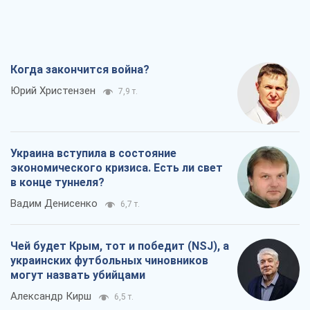
Украина вступила в состояние
экономического кризиса. Есть ли свет
в конце туннеля?
Вадим Денисенко
6,7 т.
Чей будет Крым, тот и победит (NSJ), а
украинских футбольных чиновников
могут назвать убийцами
Александр Кирш
6,5 т.
Запад проспал угрозу: Россия может
проверить НАТО войной
Леонид Невзлин
8,0 т.
Все мнения