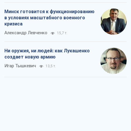
Игар Тышкевич
13,5 т.
Когда закончится война?
Юрий Христензен
7,9 т.