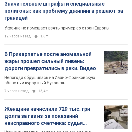
Значительные штрафы и специальные
полигоны: как проблему джипинга решают за
границей
Украине не помешает взять пример со стран Европы
12 часов назад
1,6 т.
В Прикарпатье после аномальной
жары прошел сильный ливень:
дороги превратились в реки. Видео
Непогода обрушилась на Ивано-Франковскую
область и курортный Буковель
7 часов назад
15,4 т.
Женщине начислили 729 тыс. грн
долга за газ из-за показаний
неисправного счетчика: судья
вынес неожиданное решение