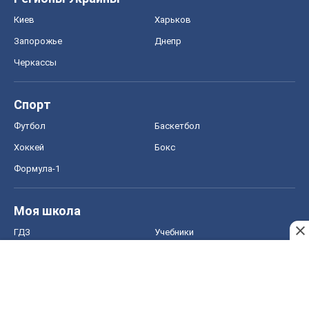
Киев
Харьков
Запорожье
Днепр
Черкассы
Спорт
Футбол
Баскетбол
Хоккей
Бокс
Формула-1
Моя школа
ГДЗ
Учебники
Онлайн уроки
ДПА
ЗНО
НМТ
СНГ решебники