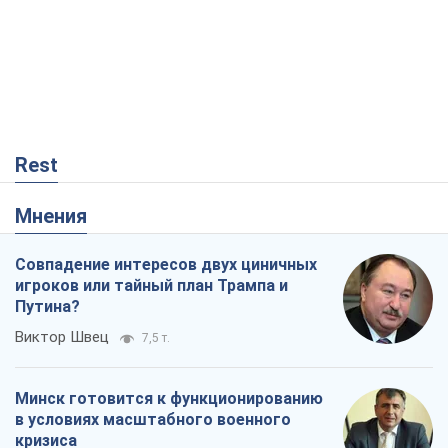
Мнения
Совпадение интересов двух циничных
игроков или тайный план Трампа и
Путина?
Виктор Швец
7,5 т.
Минск готовится к функционированию
в условиях масштабного военного
кризиса
Александр Левченко
13,3 т.
Ни оружия, ни людей: как Лукашенко
создает новую армию
Игар Тышкевич
10,5 т.