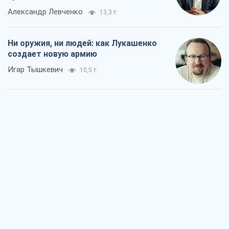
Когда закончится война?
Юрий Христензен
5,1 т.
Украина вступила в состояние
экономического кризиса. Есть ли свет
в конце туннеля?