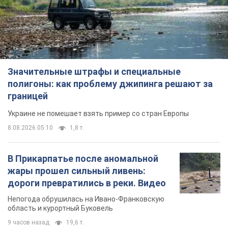
Украине не помешает взять пример со стран Европы
8.08.2026 05:10
1,8 т.
В Прикарпатье после аномальной
жары прошел сильный ливень:
дороги превратились в реки. Видео
Непогода обрушилась на Ивано-Франковскую
область и курортный Буковель
9 часов назад
19,6 т.
Женщине начислили 729 тыс. грн
долга за газ из-за показаний
неисправного счетчика: судья
вынес неожиданное решение
Нужно ли платить долг из-за доначисления
4 часа назад
30,3 т.