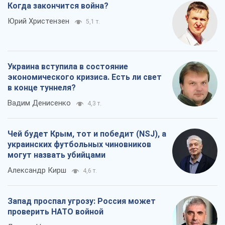
Вадим Денисенко
4,3 т.
Чей будет Крым, тот и победит (NSJ), а
украинских футбольных чиновников
могут назвать убийцами
Александр Кирш
4,6 т.
Запад проспал угрозу: Россия может
проверить НАТО войной
Леонид Невзлин
7,0 т.
Все мнения