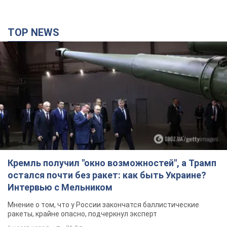
Кремль получил "окно возможностей", а Трамп
остался почти без ракет: как быть Украине?
Интервью с Мельником
Мнение о том, что у России закончатся баллистические
ракеты, крайне опасно, подчеркнул эксперт
6 часов назад
31,3 т.
Украина заключила соглашения о ежемесячной
поставке ракет для системы Patriot из США:
Зеленский раскрыл подробности
Киев также ведет активные переговоры с европейскими
партнерами
4 часа назад
24,7 т.