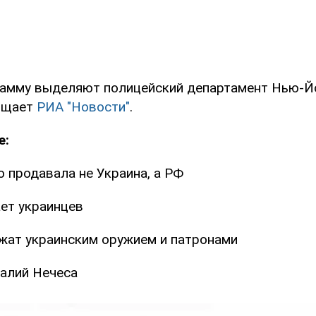
рамму выделяют полицейский департамент Нью-Йо
общает
РИА "Новости"
.
е:
 продавала не Украина, а РФ
ет украинцев
ат украинским оружием и патронами
алий Нечеса