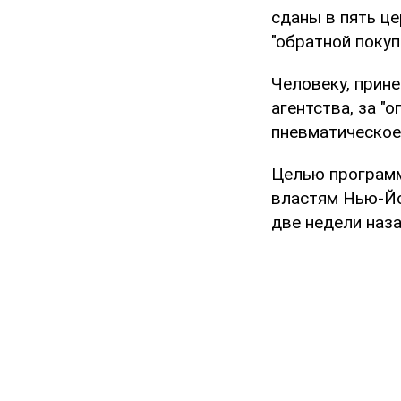
сданы в пять ц
"обратной покуп
Человеку, прин
агентства, за "
пневматическое 
Целью программ
властям Нью-Йо
две недели наза