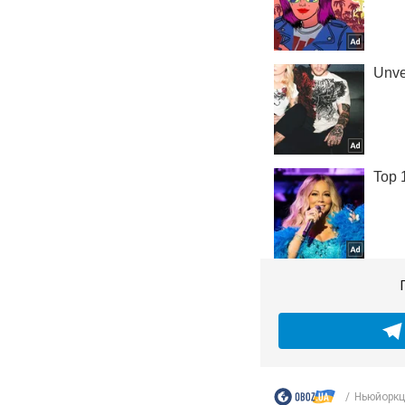
Ньюйоркц