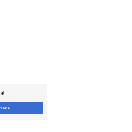
и!
ться