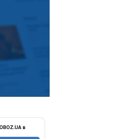
 OBOZ.UA в