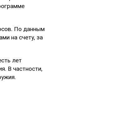
программе
осов. По данным
ми на счету, за
есть лет
я. В частности,
ружия.