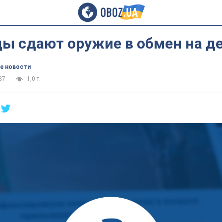
ы сдают оружие в обмен на д
е новости
37
1,0 т.