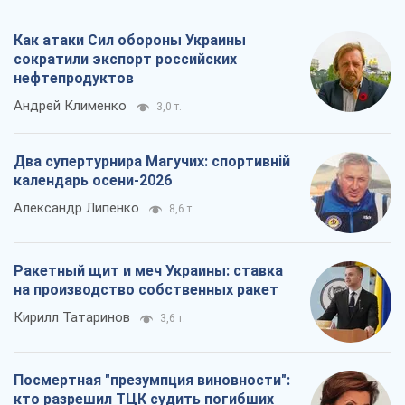
Как атаки Сил обороны Украины
сократили экспорт российских
нефтепродуктов
Андрей Клименко
3,0 т.
Два супертурнира Магучих: спортивній
календарь осени-2026
Александр Липенко
8,6 т.
Ракетный щит и меч Украины: ставка
на производство собственных ракет
Кирилл Татаринов
3,6 т.
Посмертная "презумпция виновности":
кто разрешил ТЦК судить погибших