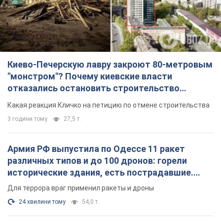
Киево-Печерскую лавру закроют 80-метровым
"монстром"? Почему киевские власти
отказались остановить строительство
небоскреба "московского верующего"
Какая реакция Кличко на петицию по отмене строительства
3 години тому
27,5 т.
Армия РФ выпустила по Одессе 11 ракет
различных типов и до 100 дронов: горели
исторические здания, есть пострадавшие.
Фото и видео
Для террора враг применил ракеты и дроны
24 хвилини тому
54,0 т.