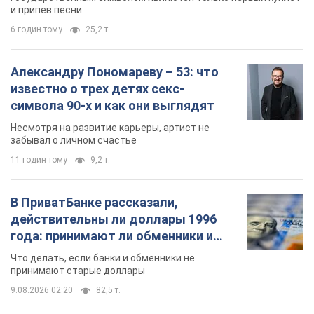
и припев песни
6 годин тому
25,2 т.
Александру Пономареву – 53: что
известно о трех детях секс-
символа 90-х и как они выглядят
Несмотря на развитие карьеры, артист не
забывал о личном счастье
11 годин тому
9,2 т.
В ПриватБанке рассказали,
действительны ли доллары 1996
года: принимают ли обменники и
банки такие купюры
Что делать, если банки и обменники не
принимают старые доллары
9.08.2026 02:20
82,5 т.