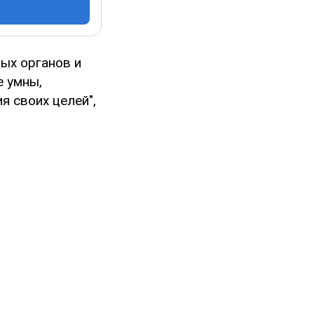
ых органов и
е умны,
 своих целей",