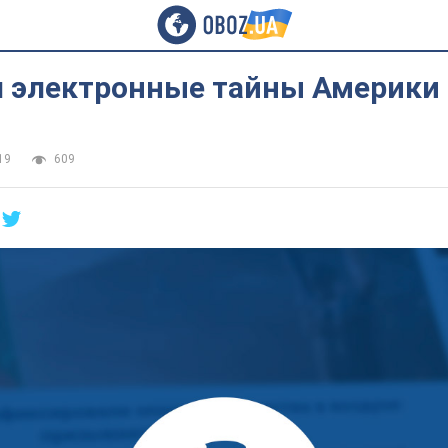
л электронные тайны Америки
19
609