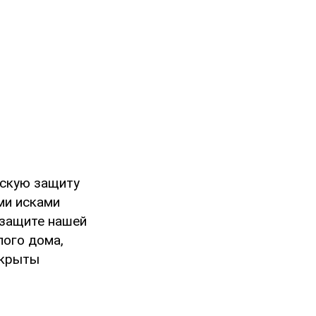
ескую защиту
ми исками
 защите нашей
лого дома,
скрыты