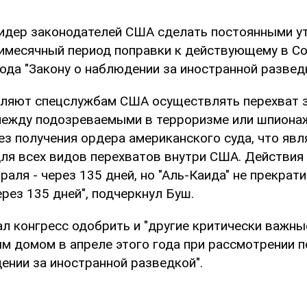
идер законодателей США сделать постоянными у
тимесячный период поправки к действующему в С
ода "Закону о наблюдении за иностранной разведк
ляют спецслужбам США осуществлять перехват 
между подозреваемыми в терроризме или шпиона
з получения ордера американского суда, что явл
ля всех видов перехватов внутри США. Действия
раля - через 135 дней, но "Аль-Каида" не прекрат
рез 135 дней", подчеркнул Буш.
ал конгресс одобрить и "другие критически важны
м домом в апреле этого года при рассмотрении п
ении за иностранной разведкой".