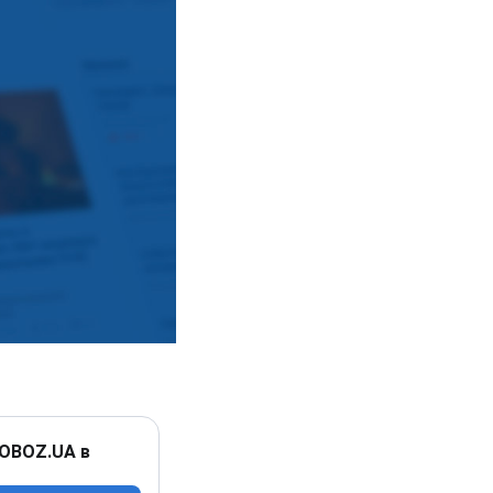
 OBOZ.UA в