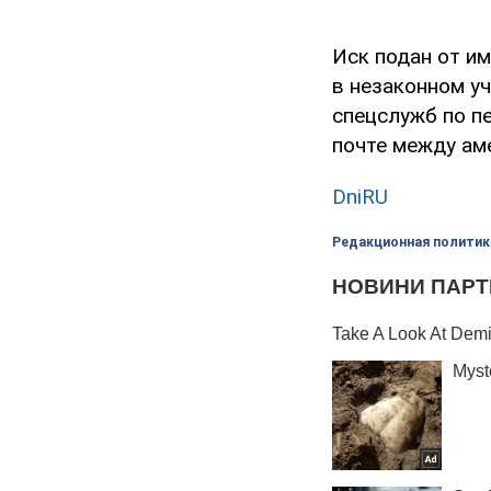
Иск подан от им
в незаконном у
спецслужб по п
почте между ам
DniRU
Редакционная политик