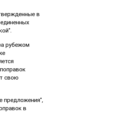
твержденные в
оединенных
ой".
за рубежом
же
яется
 поправок
ит свою
е предложения",
оправок в