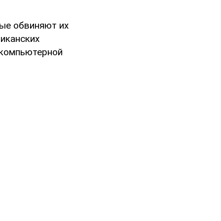
рые обвиняют их
риканских
 компьютерной