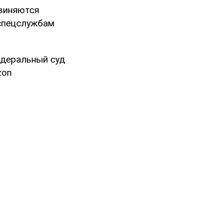
виняются
 спецслужбам
едеральный суд
zon