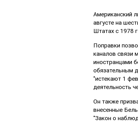
Американский л
августе на шес
Штатах с 1978 г
Поправки позво
каналов связи 
иностранцами бе
обязательным д
"истекают 1 фев
деятельность че
Он также призв
внесенные Белы
"Закон о наблюд