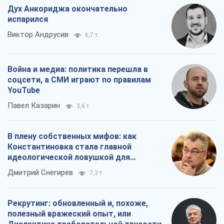
Дух Анкориджа окончательно
испарился
Виктор Андрусив
6,7 т.
Война и медиа: политика перешла в
соцсети, а СМИ играют по правилам
YouTube
Павел Казарин
3,6 т.
В плену собственных мифов: как
Константиновка стала главной
идеологической ловушкой для
российских оккупантов
Дмитрий Снегирев
7,3 т.
Рекрутинг: обновленный и, похоже,
полезный вражеский опыт, или