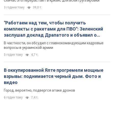
Сейчас это перерастает в кризис для всей группировки
3 години тому
39,0 т.
"Работаем над тем, чтобы получить
комплекты с ракетами для ПВО": Зеленский
заслушал доклад Драпатого и объявил о
новых мерах
В частности, он обсудил с главнокомандующим кадровые
вопросы в украинской армии
5 годин тому
4,7 т.
В оккупированной Ялте прогремели мощные
взрывы: поднимается черный дым. Фото и
видео
Город, вероятно, подвергся атаке дронов
6 годин тому
7,4 т.