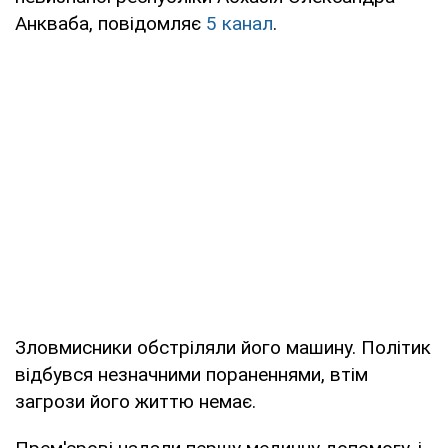
Анкваба, повідомляє
5 канал
.
Зловмисники обстріляли його машину. Політик
відбувся незначними пораненнями, втім
загрози його життю немає.