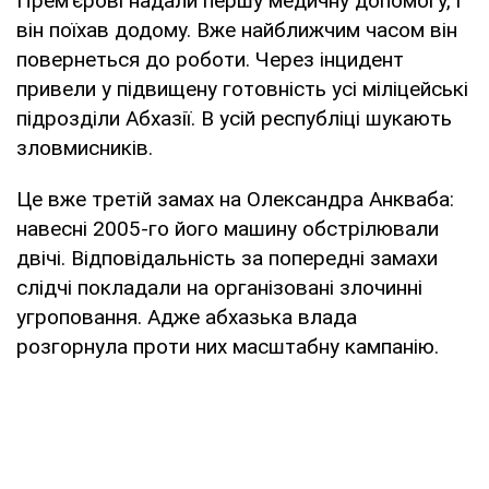
Прем'єрові надали першу медичну допомогу, і
він поїхав додому. Вже найближчим часом він
повернеться до роботи. Через інцидент
привели у підвищену готовність усі міліцейські
підрозділи Абхазії. В усій республіці шукають
зловмисників.
Це вже третій замах на Олександра Анкваба:
навесні 2005-го його машину обстрілювали
двічі. Відповідальність за попередні замахи
слідчі покладали на організовані злочинні
угроповання. Адже абхазька влада
розгорнула проти них масштабну кампанію.