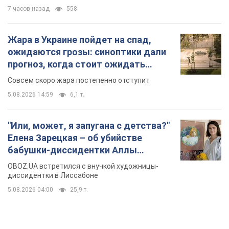
7 часов назад
558
Жара в Украине пойдет на спад,
ожидаются грозы: синоптики дали
прогноз, когда стоит ожидать
изменения погоды
Совсем скоро жара постепенно отступит
5.08.2026 14:59
6,1 т.
"Или, может, я запугана с детства?"
Елена Зарецкая – об убийстве
бабушки-диссидентки Аллы
Горской, критике сына Стуса и
OBOZ.UA встретился с внучкой художницы-
бегстве в Португалию с пятью
диссидентки в Лиссабоне
детьми
5.08.2026 04:00
25,9 т.