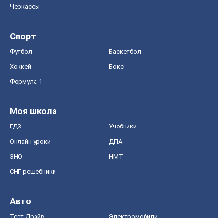
Черкассы
Спорт
Футбол
Баскетбол
Хоккей
Бокс
Формула-1
Моя школа
ГДЗ
Учебники
Онлайн уроки
ДПА
ЗНО
НМТ
СНГ решебники
Авто
Тест Драйв
Электромобили