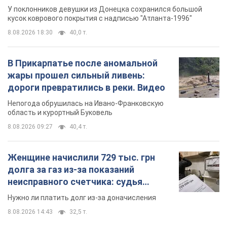
лет назад завоевала "золото" Олимпиады
У поклонников девушки из Донецка сохранился большой
кусок коврового покрытия с надписью "Атланта-1996"
8.08.2026 18:30
40,0 т.
В Прикарпатье после аномальной
жары прошел сильный ливень:
дороги превратились в реки. Видео
Непогода обрушилась на Ивано-Франковскую
область и курортный Буковель
8.08.2026 09:27
40,4 т.
Женщине начислили 729 тыс. грн
долга за газ из-за показаний
неисправного счетчика: судья
вынес неожиданное решение
Нужно ли платить долг из-за доначисления
8.08.2026 14:43
32,5 т.