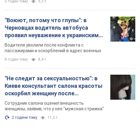
5 годин тому
9,3 т.
"Воюют, потому что глупы": в
Черновцах водитель автобуса
проявил неуважение к украинским
военным и поплатился за это.
Водителя уволили после конфликта с
Видео
пассажирами и оскорблений в адрес военных
8 годин тому
8,4 т.
"Не следит за сексуальностью": в
Киеве консультант салона красоты
оскорбил женщину после
химиотерапии, разгорелся скандал.
Сотрудник салона оценил внешность
Фото
женщины, заявив, что у нее "мужская стрижка"
2 години тому
11,2 т.