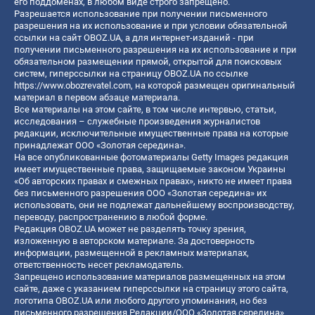
его поддоменах, в любом виде строго запрещено.
Разрешается использование при получении письменного
разрешения на их использование и при условии обязательной
ссылки на сайт OBOZ.UA, а для интернет-изданий - при
получении письменного разрешения на их использование и при
обязательном размещении прямой, открытой для поисковых
систем, гиперссылки на страницу OBOZ.UA по ссылке
https://www.obozrevatel.com
, на которой размещен оригинальный
материал в первом абзаце материала.
Все материалы на этом сайте, в том числе интервью, статьи,
исследования – служебные произведения журналистов
редакции, исключительные имущественные права на которые
принадлежат ООО «Золотая середина».
На все опубликованные фотоматериалы Getty Images редакция
имеет имущественные права, защищаемые законом Украины
«Об авторских правах и смежных правах», никто не имеет права
без письменного разрешения ООО «Золотая середина» их
использовать, они не подлежат дальнейшему воспроизводству,
переводу, распространению в любой форме.
Редакция OBOZ.UA может не разделять точку зрения,
изложенную в авторском материале. За достоверность
информации, размещенной в рекламных материалах,
ответственность несет рекламодатель.
Запрещено использование материалов размещенных на этом
сайте, даже с указанием гиперссылки на страницу этого сайта,
логотипа OBOZ.UA или любого другого упоминания, но без
письменного разрешения Редакции/ООО «Золотая середина»