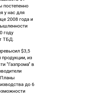
ы постепенно
я у нас для
нце 2008 года и
омышленности
0 году
т ТБД.
превысил $3,5
 продукции, из
ти "Газпрома" в
изводители
. Планы
изводства до 6
возможности