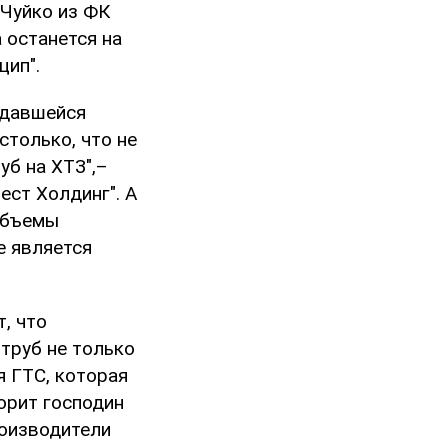
Чуйко из ФК
а останется на
цип".
здавшейся
столько, что не
уб на ХТЗ",–
ест Холдинг". А
 объемы
е является
, что
труб не только
я ГТС, которая
орит господин
роизводители