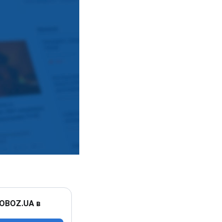
 OBOZ.UA в