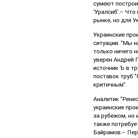
сумеют построи
'Уралсиб'.– Что
рынке, но для У
Украинские про
ситуации. "Мы 
только ничего н
уверен Андрей 
источник Ъ в т
поставок труб "
критичным".
Аналитик "Рене
украинские про
за рубежом, но 
также потребуе
Байрамов.– Пер