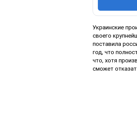
Украинские про
своего крупнейш
поставила росс
год, что полнос
что, хотя произ
сможет отказат