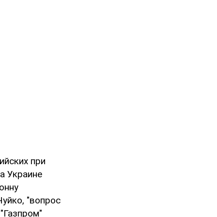
ийских при
на Украине
тонну
уйко, "вопрос
 "Газпром"