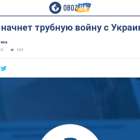
 начнет трубную войну с Украи
тика
10
660