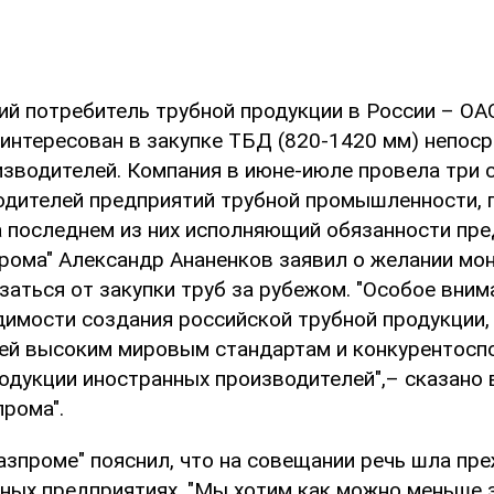
ий потребитель трубной продукции в России – ОАО
аинтересован в закупке ТБД (820-1420 мм) непос
изводителей. Компания в июне-июле провела три 
одителей предприятий трубной промышленности,
а последнем из них исполняющий обязанности пр
прома" Александр Ананенков заявил о желании мо
заться от закупки труб за рубежом. "Особое вни
димости создания российской трубной продукции,
й высоким мировым стандартам и конкурентосп
одукции иностранных производителей",– сказано
рома".
азпроме" пояснил, что на совещании речь шла пр
бных предприятиях. "Мы хотим как можно меньше 