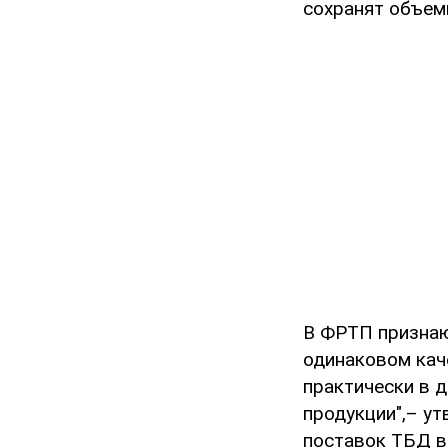
сохранят объемы
В ФРТП признаю
одинаковом каче
практически в д
продукции",– у
поставок ТБД вс