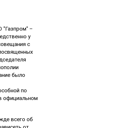
 "Газпром" –
редственно у
совещания с
 посвященных
едседателя
нополии
мание было
особной по
 в официальном
ежде всего об
зависеть от