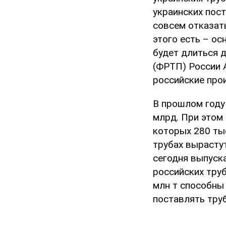
украинских пос
совсем отказать
этого есть – ос
будет длиться 
(ФРТП) России 
российские про
В прошлом году
млрд. При этом 
которых 280 тыс
трубах вырастут
сегодня выпуска
российских тру
млн т способны
поставлять тру