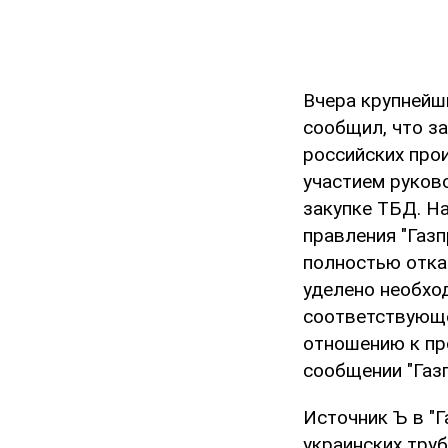
Вчера крупнейш
сообщил, что з
российских про
участием руков
закупке ТБД. Н
правления "Газ
полностью отка
уделено необхо
соответствующе
отношению к пр
сообщении "Газп
Источник Ъ в "Г
украинских тру