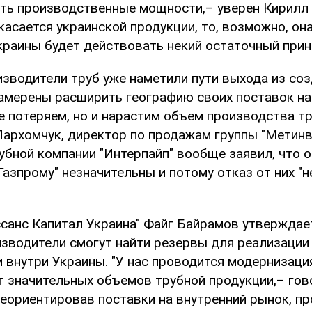
ть производственные мощности,– уверен Кирилл 
 касается украинской продукции, то, возможно, он
краины будет действовать некий остаточный прин
изводители труб уже наметили пути выхода из со
намерены расширить географию своих поставок на
е потеряем, но и нарастим объем производства тр
Пархомчук, директор по продажам группы "Метинв
рубной компании "Интерпайп" вообще заявил, что
Газпрому" незначительны и потому отказ от них "н
ссанс Капитал Украина" Файг Байрамов утверждает
изводители смогут найти резервы для реализации 
и внутри Украины. "У нас проводится модернизаци
т значительных объемов трубной продукции,– гов
еориентировав поставки на внутренний рынок, п