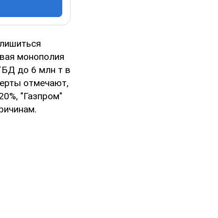
 лишиться
овая монополия
БД до 6 млн т в
перты отмечают,
20%, "Газпром"
ричинам.