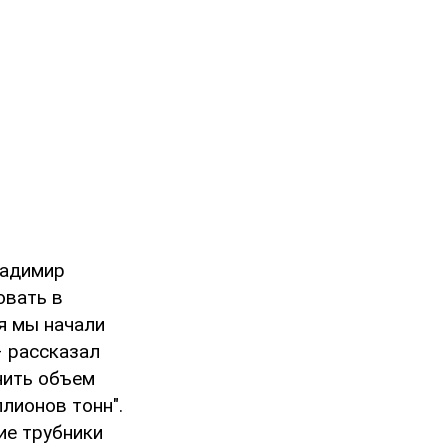
ладимир
овать в
я мы начали
– рассказал
чить объем
лионов тонн".
ие трубники