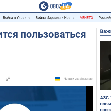
Война в Украине
Война Израиля и Ирана
VENETO
Россий
Важ
ится пользоваться
Читати українською
АЗС 
повы
расс