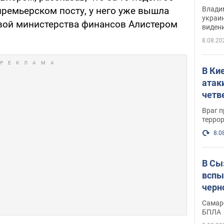
Инте
Владим
 премьерском посту, у него уже вышла
украи
вой министерства финансов Алистером
виден
партне
8.08.20
В Ки
атак
четв
Враг 
терро
8.0
В Сы
вспы
черн
Самар
БПЛА