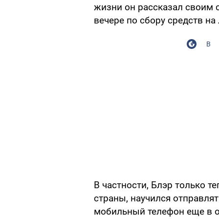
жизни он рассказал своим 
вечере по сбору средств н
В
В частности, Блэр только т
страны, научился отправля
мобильный телефон еще в о