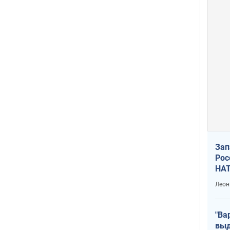
Зап
Рос
НАТ
Леон
"Ва
выд