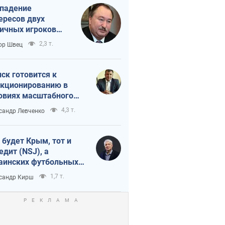
падение
ересов двух
ичных игроков
 тайный план
2,3 т.
ор Швец
мпа и Путина?
ск готовится к
кционированию в
овиях масштабного
нного кризиса
4,3 т.
сандр Левченко
 будет Крым, тот и
едит (NSJ), а
аинских футбольных
овников могут
1,7 т.
сандр Кирш
вать убийцами