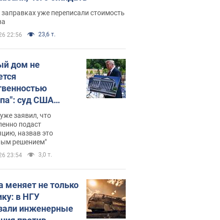
 заправках уже переписали стоимость
ва
23,6 т.
26 22:56
ый дом не
ется
твенностью
па": суд США
становил
уже заявил, что
ительство
ленно подаст
цию, назвав это
ного зала
ным решением"
мостью 400 млн
3,0 т.
26 23:54
аров
а меняет не только
ику: в НГУ
зали инженерные