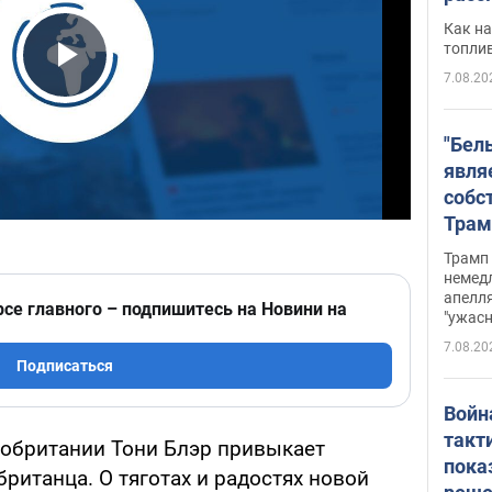
Как на
топли
7.08.20
Play Video
"Бел
явля
собс
Трам
прио
Трамп 
стро
немед
апелля
баль
рсе главного – подпишитесь на Новини на
"ужас
стои
7.08.20
долл
Подписаться
Войн
такт
обритании Тони Блэр привыкает
пока
ританца. О тяготах и радостях новой