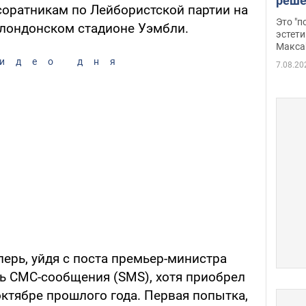
реше
соратникам по Лейбористской партии на
росс
Это "
а лондонском стадионе Уэмбли.
дрон
эстети
Макса
идео дня
7.08.20
еперь, уйдя с поста премьер-министра
ть СМС-сообщения (SMS), хотя приобрел
ктябре прошлого года. Первая попытка,