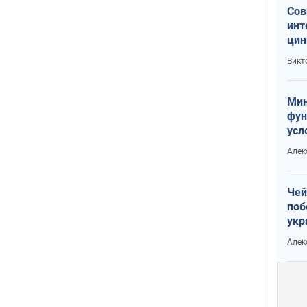
Сов
инт
цин
или
Викт
Тра
Мин
фун
усл
вое
Алек
Чей
поб
укр
чин
Алек
наз