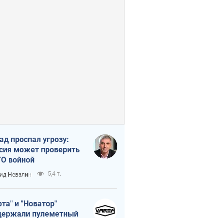
ад проспал угрозу:
сия может проверить
О войной
5,4 т.
ид Невзлин
рта" и "Новатор"
ержали пулеметный