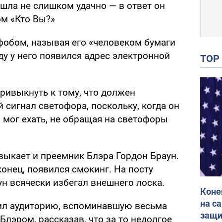
ошла не слишком удачно — в ответ он
ом «Кто Вы?»
фобом, называя его «человеком бумаги
оду у него появился адрес электронной
TO
ривыкнуть к тому, что должен
 сигнал светофора, поскольку, когда он
 мог ехать, не обращая на светофоры
выкает и преемник Блэра Гордон Браун.
аконец, появился смокинг. На посту
н всячески избегал внешнего лоска.
Коне
на с
ил аудиторию, вспоминавшую весьма
защи
лэром, рассказав, что за то недолгое