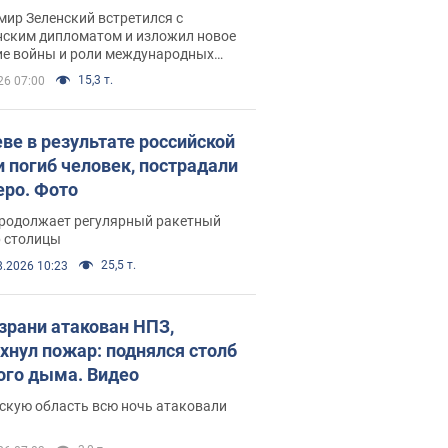
рвью с Безсмертным
ир Зеленский встретился с
нским дипломатом и изложил новое
ие войны и роли международных
ров в борьбе с Россией
15,3 т.
26 07:00
еве в результате российской
и погиб человек, пострадали
еро. Фото
продолжает регулярный ракетный
р столицы
25,5 т.
8.2026 10:23
зрани атакован НПЗ,
хнул пожар: поднялся столб
ого дыма. Видео
скую область всю ночь атаковали