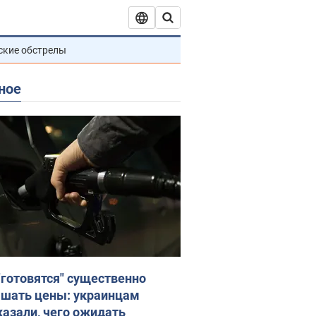
ские обстрелы
ное
"готовятся" существенно
шать цены: украинцам
казали, чего ожидать