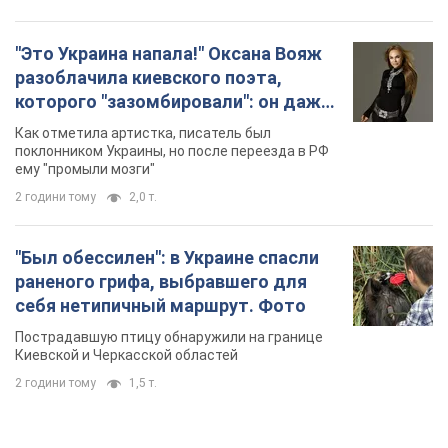
"Это Украина напала!" Оксана Вояж
разоблачила киевского поэта,
которого "зазомбировали": он даже
русского не знал, а теперь хочет
Как отметила артистка, писатель был
геноцида украинцев
поклонником Украины, но после переезда в РФ
ему "промыли мозги"
2 години тому
2,0 т.
"Был обессилен": в Украине спасли
раненого грифа, выбравшего для
себя нетипичный маршрут. Фото
Пострадавшую птицу обнаружили на границе
Киевской и Черкасской областей
2 години тому
1,5 т.