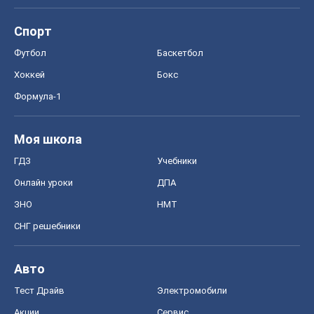
Спорт
Футбол
Баскетбол
Хоккей
Бокс
Формула-1
Моя школа
ГДЗ
Учебники
Онлайн уроки
ДПА
ЗНО
НМТ
СНГ решебники
Авто
Тест Драйв
Электромобили
Акции
Сервис