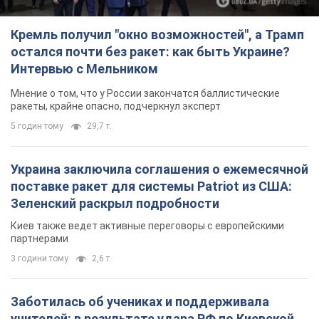
Кремль получил "окно возможностей", а Трамп
остался почти без ракет: как быть Украине?
Интервью с Мельником
Мнение о том, что у России закончатся баллистические
ракеты, крайне опасно, подчеркнул эксперт
5 годин тому
29,7 т.
Украина заключила соглашения о ежемесячной
поставке ракет для системы Patriot из США:
Зеленский раскрыл подробности
Киев также ведет активные переговоры с европейскими
партнерами
3 години тому
2,6 т.
Заботилась об учениках и поддерживала
учителей: в результате удара РФ по Киевской