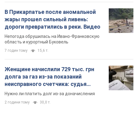
В Прикарпатье после аномальной
жары прошел сильный ливень:
дороги превратились в реки. Видео
Непогода обрушилась на Ивано-Франковскую
область и курортный Буковель
7 годин тому
15,6 т.
Женщине начислили 729 тыс. грн
долга за газ из-за показаний
неисправного счетчика: судья
вынес неожиданное решение
Нужно ли платить долг из-за доначисления
2 години тому
30,0 т.