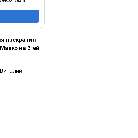
 OBOZ.UA в
ия прекратил
Маяк» на 3-ей
 Виталий