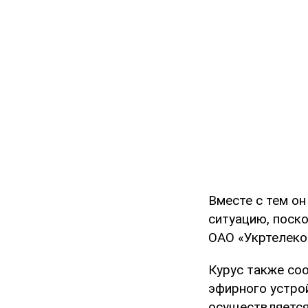
Вместе с тем он
ситуацию, поск
ОАО «Укртелеко
Курус также со
эфирного устро
осуществляется