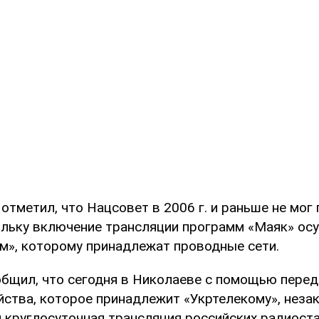
 отметил, что Нацсовет в 2006 г. и раньше не мог
ольку включение трансляции программ «Маяк» ос
м», которому принадлежат проводные сети.
общил, что сегодня в Николаеве с помощью пере
йства, которое принадлежит «Укртелекому», неза
 круглосуточная трансляция российских радиоста