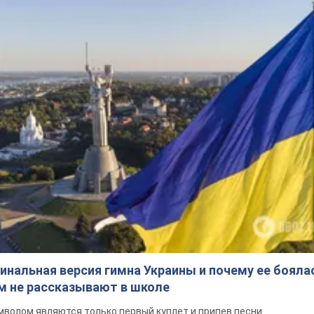
инальная версия гимна Украины и почему ее бояла
ом не рассказывают в школе
волом являются только первый куплет и припев песни