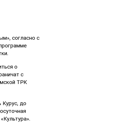
ым», согласно с
 программе
ки.
иться о
раничат с
ымской ТРК
 Курус, до
лосуточная
«Культура».