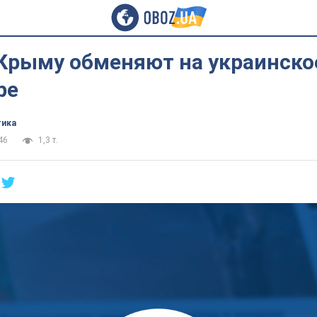
Крыму обменяют на украинско
ре
тика
46
1,3 т.