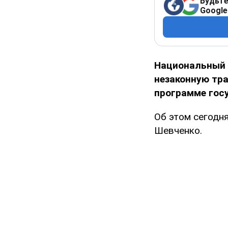
Будьте
Google
Национальный 
незаконную тр
программе гос
Об этом сегодн
Шевченко.