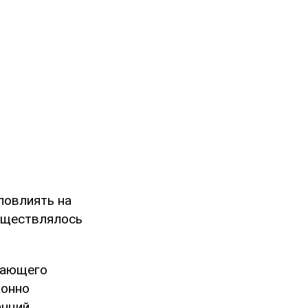
 повлиять на
уществлялось
дающего
конно
нций.