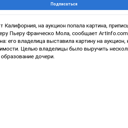
Подписаться
т Калифорния, на аукцион попала картина, припи
еру Пьеру Франческо Мола, сообщает ArtInfo.com
а: его владелица выставила картину на аукцион,
оимости. Целью владелицы было выручить нескол
 образование дочери.