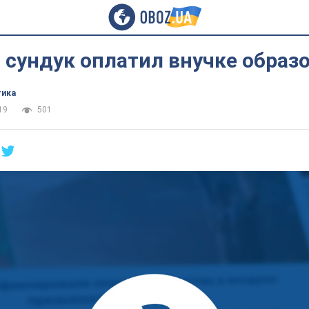
 сундук оплатил внучке образ
тика
19
501