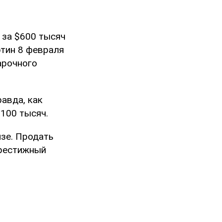
 за $600 тысяч
тин 8 февраля
арочного
авда, как
100 тысяч.
изе. Продать
престижный