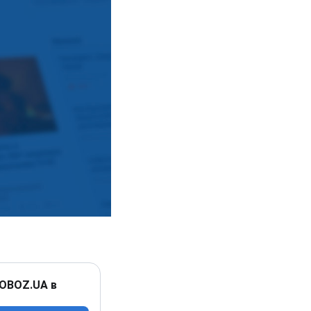
 OBOZ.UA в