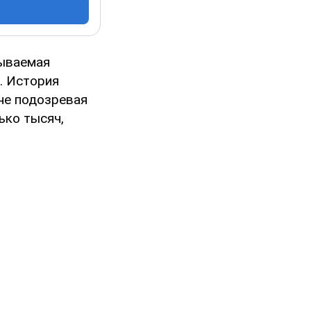
сываемая
. История
 не подозревая
ько тысяч,