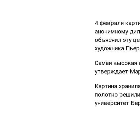
4 февраля карти
анонимному дил
объяснил эту ц
художника Пьер
Самая высокая ц
утверждает Мар
Картина хранила
полотно решили
университет Бе