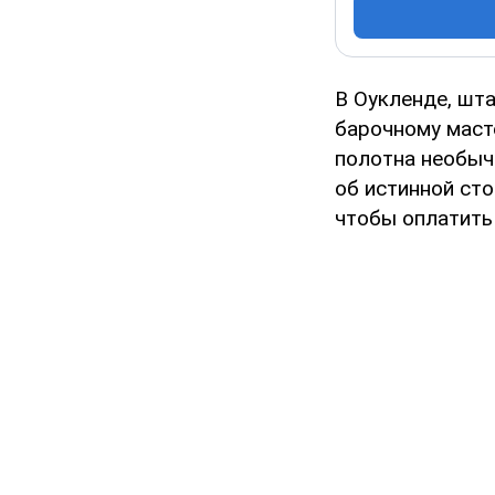
В Оукленде, шта
барочному маст
полотна необычн
об истинной ст
чтобы оплатить