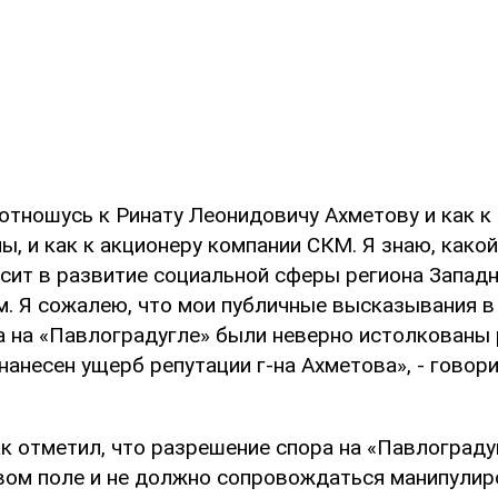
 отношусь к Ринату Леонидовичу Ахметову и как к
ы, и как к акционеру компании СКМ. Я знаю, како
сит в развитие социальной сферы региона Западн
м. Я сожалею, что мои публичные высказывания 
а на «Павлоградугле» были неверно истолкованы
анесен ущерб репутации г-на Ахметова», - говори
ак отметил, что разрешение спора на «Павлоград
вом поле и не должно сопровождаться манипули