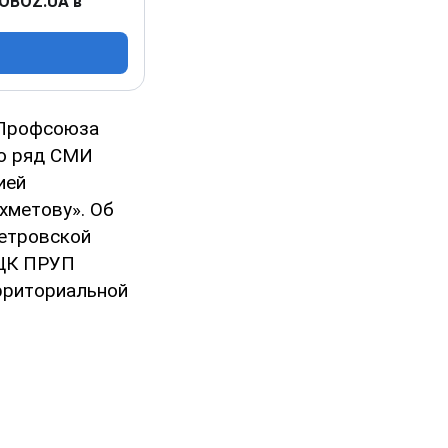
 OBOZ.UA в
 Профсоюза
то ряд СМИ
ией
хметову». Об
петровской
 ЦК ПРУП
рриториальной