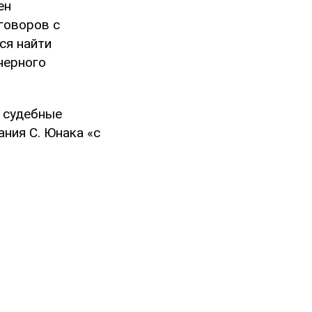
ен
говоров с
ся найти
нерного
в судебные
ния С. Юнака «с