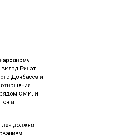
 народному
й вклад Ринат
ого Донбасса и
в отношении
 рядом СМИ, и
тся в
угле» должно
рованием