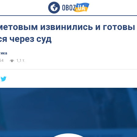
метовым извинились и готовы
я через суд
тика
54
1,1 т.