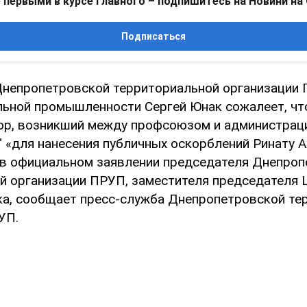
 первыми в курсе главного – подпишитесь на Новини на
Подписаться
непропетровской территориальной организации
льной промышленности Сергей Юнак сожалеет, ч
ор, возникший между профсоюзом и администрац
" «для нанесения публичных оскорблений Ринату А
 в официальном заявлении председателя Днепро
й организации ПРУП, заместителя председателя
ка, сообщает пресс-служба Днепропетровской те
УП.