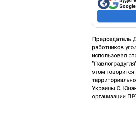
Будьте
Google
Председатель Д
работников уго
использовал сп
"Павлоградугля
этом говорится
территориально
Украины С. Юна
организации ПР