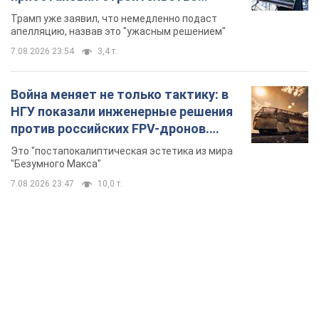
бального зала стоимостью 400 млн
Трамп уже заявил, что немедленно подаст
долларов
апелляцию, назвав это "ужасным решением"
7.08.2026 23:54
3,4 т.
Война меняет не только тактику: в
НГУ показали инженерные решения
против российских FPV-дронов.
Фото
Это "постапокалиптическая эстетика из мира
"Безумного Макса"
7.08.2026 23:47
10,0 т.