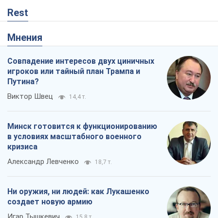
Rest
Мнения
Совпадение интересов двух циничных
игроков или тайный план Трампа и
Путина?
Виктор Швец
14,4 т.
Минск готовится к функционированию
в условиях масштабного военного
кризиса
Александр Левченко
18,7 т.
Ни оружия, ни людей: как Лукашенко
создает новую армию
Игар Тышкевич
15,8 т.