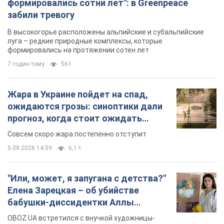
формировались сотни лет": в Greenpeace
забили тревогу
В высокогорье расположены альпийские и субальпийские
луга – редкие природные комплексы, которые
формировались на протяжении сотен лет
7 годин тому
561
Жара в Украине пойдет на спад,
ожидаются грозы: синоптики дали
прогноз, когда стоит ожидать
изменения погоды
Совсем скоро жара постепенно отступит
5.08.2026 14:59
6,1 т.
"Или, может, я запугана с детства?"
Елена Зарецкая – об убийстве
бабушки-диссидентки Аллы
Горской, критике сына Стуса и
OBOZ.UA встретился с внучкой художницы-