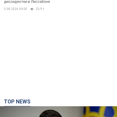
бегстве в Португалию с пятью
диссидентки в Лиссабоне
детьми
5.08.2026 04:00
25,9 т.
TOP NEWS