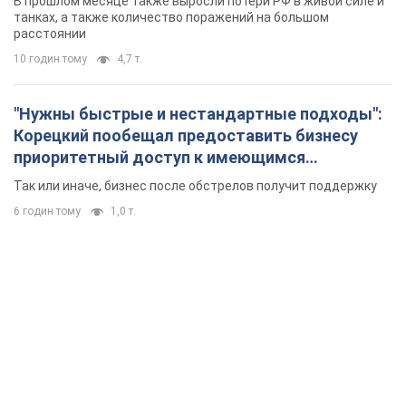
В прошлом месяце также выросли потери РФ в живой силе и
танках, а также количество поражений на большом
расстоянии
10 годин тому
4,7 т.
"Нужны быстрые и нестандартные подходы":
Корецкий пообещал предоставить бизнесу
приоритетный доступ к имеющимся
складским помещениям
Так или иначе, бизнес после обстрелов получит поддержку
6 годин тому
1,0 т.